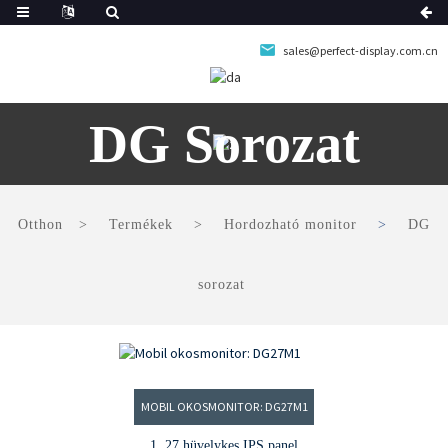
sales@perfect-display.com.cn
DG Sorozat
Otthon
Termékek
Hordozható monitor
DG
sorozat
MOBIL OKOSMONITOR: DG27M1
1. 27 hüvelykes IPS panel