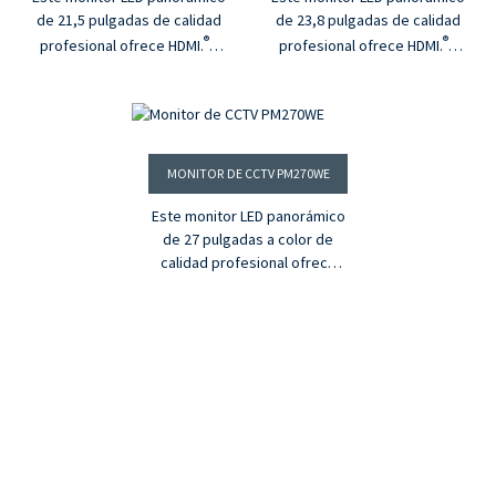
de 21,5 pulgadas de calidad
de 23,8 pulgadas de calidad
®
®
profesional ofrece HDMI.
y
profesional ofrece HDMI.
y
entradas VGA. Con un panel
entradas VGA. Con un panel
IPS que ofrece 16,7 millones
IPS que ofrece 16,7 millones
de colores y resolución Full
de colores y resolución Full
HD, este monitor dará vida a
HD, este monitor dará vida a
tus vídeos.
tus vídeos.
MONITOR DE CCTV PM270WE
Este monitor LED panorámico
de 27 pulgadas a color de
calidad profesional ofrece
®
HDMI.
y entradas VGA. Con un
panel IPS que ofrece 16,7
millones de colores y
resolución Full HD, este
monitor dará vida a tus
vídeos.