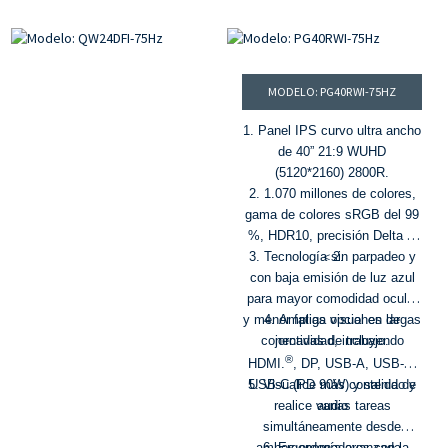
®
3. 98 % DCI-P3, 100 % gama de
equipado con HDMI.
Puerto
colores sRGB y aberración
VGA y dos altavoces estéreo
cromática ΔE≤2
de alta calidad. Cuida la vista
4. Función HDR
y es económico, ideal para la
MODELO: PG40RWI-75HZ
5. Profundidad de color de 10
oficina y el hogar. Compatible
bits y 1.07 mil millones de
con el soporte VESA, lo que
1. Panel IPS curvo ultra ancho
colores.
permite montar el monitor
de 40” 21:9 WUHD
fácilmente en la pared.
(5120*2160) 2800R.
2. 1.070 millones de colores,
gama de colores sRGB del 99
%, HDR10, precisión Delta E
3. Tecnología sin parpadeo y
＜2.
con baja emisión de luz azul
para mayor comodidad ocular
y menor fatiga visual en largas
4. Amplias opciones de
conectividad, incluyendo
jornadas de trabajo.
®
HDMI.
, DP, USB-A, USB-B,
5. Visualice más contenido y
USB-C (PD 90W) y salida de
realice varias tareas
audio
simultáneamente desde
ambos ordenadores con la
6. Ergonomía avanzada