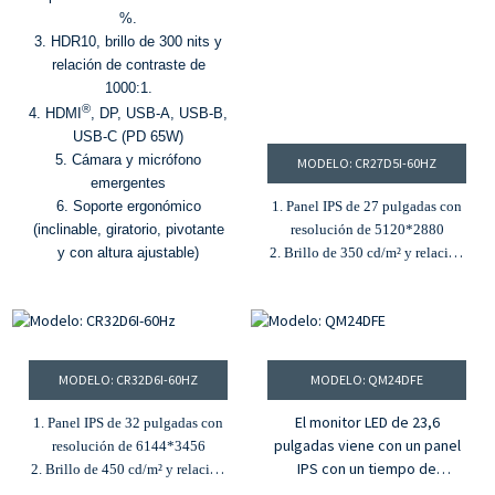
cierre de 0 a 70° y rotación
%.
horizontal de ±45°.
3. HDR10, brillo de 300 nits y
relación de contraste de
1000:1.
®
4. HDMI
, DP, USB-A, USB-B,
USB-C (PD 65W)
5. Cámara y micrófono
MODELO: CR27D5I-60HZ
emergentes
6. Soporte ergonómico
1. Panel IPS de 27 pulgadas con
(inclinable, giratorio, pivotante
resolución de 5120*2880
y con altura ajustable)
2. Brillo de 350 cd/m² y relación
de contraste de 2000:1
3. 100 % DCI-P3, 100 % gama de
colores sRGB y aberración
cromática ΔE≤2
4. Función HDR
MODELO: CR32D6I-60HZ
MODELO: QM24DFE
5. Profundidad de color de 10
bits y 1.07 mil millones de
El monitor LED de 23,6
1. Panel IPS de 32 pulgadas con
colores.
pulgadas viene con un panel
resolución de 6144*3456
IPS con un tiempo de
2. Brillo de 450 cd/m² y relación
respuesta de 5 ms. Está
de contraste de 2000:1