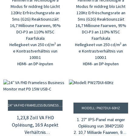
Flimmerfräi Technologie a
Flimmerfräi Technologie a
Modus fir niddreg blo Liicht
Modus fir niddreg blo Liicht
120Hz Erfrëschungsrate an
120Hz Erfrëschungsrate an
5ms (G2G) Reaktiounszäit
5ms (G2G) Reaktiounszäit
16,7 Millioune Faarwen, 95%
16,7 Millioune Faarwen, 95%
DCI-P3 an 110% NTSC
DCI-P3 an 110% NTSC
Faarfskala
Faarfskala
Hellegkeet vun 250 cd/m² an
Hellegkeet vun 250 cd/m² an
e Kontrastverhältnis vun
e Kontrastverhältnis vun
1000:1
1000:1
HDMI- an DP-Inputen
HDMI- an DP-Inputen
24” VA FHD FRAMELESS BUSINESS MONITOR MAT PD 15W USB-C
MODELL: PW27DUI-60HZ
1,23,8 Zoll VA FHD
1. 27” IPS-Panel mat enger
Opléisung, 16:9 Aspekt
Opléisung vun 3840*2160
Verhältnis
2. 10,7 Milliarde Faarwen, 99%