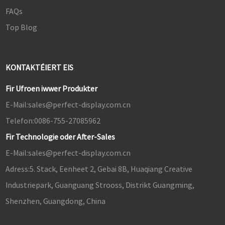
FAQs
Top Blog
KONTAKTÉIERT EIS
Fir Ufroen iwwer Produkter
E-Mail:
sales@perfect-display.com.cn
Telefon:
0086-755-27085962
Fir Technologie oder After-Sales
E-Mail:
sales@perfect-display.com.cn
Adress:
5. Stack, Eenheet 2, Gebai 8B, Huaqiang Creative
Industriepark, Guanguang Strooss, Distrikt Guangming,
Shenzhen, Guangdong, China