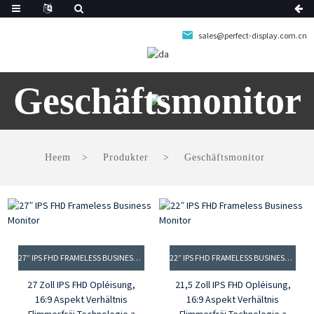
sales@perfect-display.com.cn
Geschäftsmonitor
Heem
Produkter
Geschäftsmonitor
27” IPS FHD FRAMELESS BUSINESS MONITOR
22” IPS FHD FRAMELESS BUSINESS MONITOR
27 Zoll IPS FHD Opléisung,
21,5 Zoll IPS FHD Opléisung,
16:9 Aspekt Verhältnis
16:9 Aspekt Verhältnis