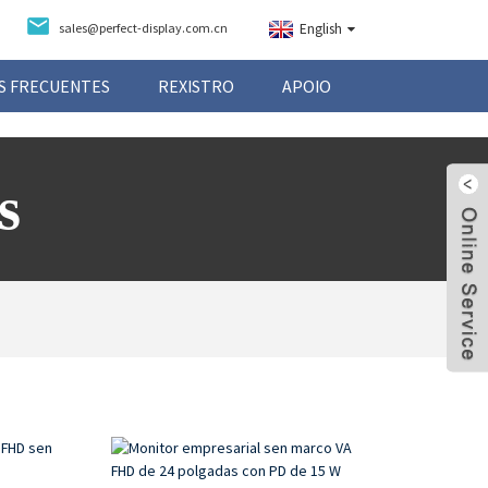
sales@perfect-display.com.cn
English
S FRECUENTES
REXISTRO
APOIO
s