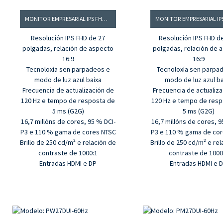
MONITOR EMPRESARIAL IPS FHD SEN MARCO DE 27 POLGADAS
Resolución IPS FHD de 27
Resolución IPS FHD d
polgadas, relación de aspecto
polgadas, relación de 
16:9
16:9
Tecnoloxía sen parpadeos e
Tecnoloxía sen parpa
modo de luz azul baixa
modo de luz azul b
Frecuencia de actualización de
Frecuencia de actualiz
120 Hz e tempo de resposta de
120 Hz e tempo de resp
5 ms (G2G)
5 ms (G2G)
16,7 millóns de cores, 95 % DCI-
16,7 millóns de cores, 9
P3 e 110 % gama de cores NTSC
P3 e 110 % gama de co
Brillo de 250 cd/m² e relación de
Brillo de 250 cd/m² e re
contraste de 1000:1
contraste de 1000
Entradas HDMI e DP
Entradas HDMI e 