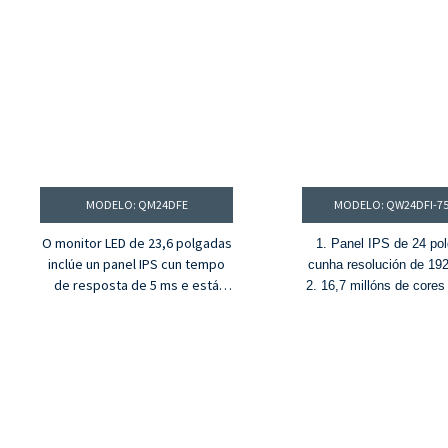
MODELO: QM24DFE
MODELO: QW24DFI-7
O monitor LED de 23,6 polgadas
1. Panel IPS de 24 po
inclúe un panel IPS cun tempo
cunha resolución de 19
de resposta de 5 ms e está
2. 16,7 millóns de core
®
equipado con HDMI.
Porto VGA
de cores NTSC do 
e dous altofalantes estéreo de
3. HDR10, brillo de 250
alta calidade. Resistente á vista
relación de contraste d
e económico, ideal para uso na
4. Frecuencia de actual
oficina e no fogar. A
de 75 Hz e tempo de res
compatibilidade co soporte
8 ms (G2G)
®
VESA significa que podes
5. HDMI
, portos DP 