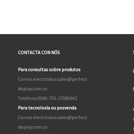
montar facilmente o monitor na
(PD 65 W)
parede.
CONTACTA CON NÓS
Para consultas sobre produtos
Correo electrónico:
sales@perfect-
display.com.cn
Teléfono:
0086-755-27085962
Para tecnoloxía ou posvenda
Correo electrónico:
sales@perfect-
display.com.cn