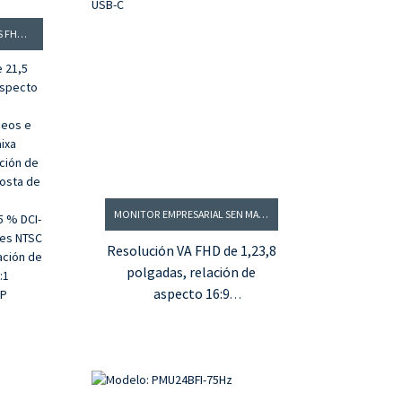
MONITOR EMPRESARIAL IPS FHD SEN MARCO DE 22 POLGADAS
e 21,5
aspecto
deos e
aixa
ación de
osta de
MONITOR EMPRESARIAL SEN MARCO VA FHD DE 24 POLGADAS CON PD DE 15 W USB-C
5 % DCI-
res NTSC
Resolución VA FHD de 1,23,8
lación de
polgadas, relación de
:1
aspecto 16:9
DP
2. Tecnoloxía sen parpadeos
e modo de luz azul baixa
Frecuencia de actualización
de 3.100 Hz e tempo de
resposta de 7 ms (G2G)