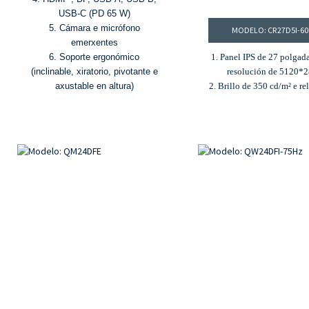
USB-C (PD 65 W)
5. Cámara e micrófono
MODELO: CR27D5I-6
emerxentes
6. Soporte ergonómico
1. Panel IPS de 27 polgad
(inclinable, xiratorio, pivotante e
resolución de 5120*
axustable en altura)
2. Brillo de 350 cd/m² e re
contraste de 2000:
3. 100 % DCI-P3, gama d
sRGB do 100 % e aberraci
ΔE≤2
4. Función HDR
5. Profundidade de cor de 
1,07 millóns de cor