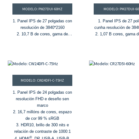
MODELO: PW27DUI-60HZ
MODELO: PM27DUI-6
1. Panel IPS de 27 polgadas con
1. Panel IPS de 27 po
resolución de 3840*2160
cunha resolución de 384
2. 10,7 B de cores, gama de
2. 1,07 B cores, gama d
cores sRGB do 99 %
sRGB do 99 %
3. HDR400, brillo de 300 nits e
3. HDR400, brillo de 300
relación de contraste de 1000:1
relación de contraste d
®
4. Frecuencia de actualización
4. HDMI
e entrada
de 60 Hz e tempo de resposta de
5. Tempo de resposta de
4 ms
4 ms
®
MODELO: CW24DFI-C-75HZ
5. HDMI
, Entradas DP e USB-C
(PD 65 W)
1. Panel IPS de 24 polgadas con
6. Soporte ergonómico
resolución FHD e deseño sen
(inclinable, xiratorio, pivotante e
marco
axustable en altura)
2. 16,7 millóns de cores, espazo
de cor 99 % sRGB
3. HDR10, brillo de 300 nits e
relación de contraste de 1000:1
®
4. HDMI
, DP, USB-A, USB-B,