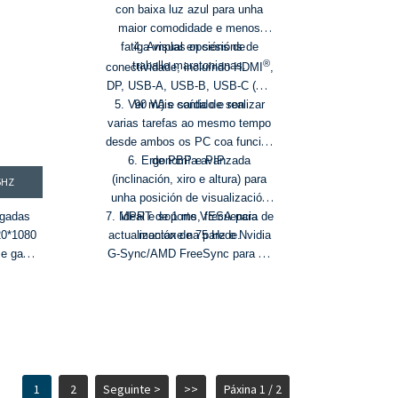
con baixa luz azul para unha
maior comodidade e menos
fatiga visual en sesións de
4. Amplas opcións de
®
traballo maratonianas.
conectividade, incluíndo HDMI
,
DP, USB-A, USB-B, USB-C (PD
5. Ver máis contido e realizar
90 W) e saída de son
varias tarefas ao mesmo tempo
desde ambos os PC coa función
6. Ergonomía avanzada
de PBP e PIP.
(inclinación, xiro e altura) para
5HZ
unha posición de visualización
lgadas
7. MPRT de 1 ms, frecuencia de
ideal e soporte VESA para
20*1080
actualización de 75 Hz e Nvidia
montaxe na parede.
s e gama
G-Sync/AMD FreeSync para un
72 %
xogo fluido no MOMA e nos
 cd/m² e
xogos de consola.
e 1000:1
ización
posta de
e USB-C
1
2
Seguinte >
>>
Páxina 1 / 2