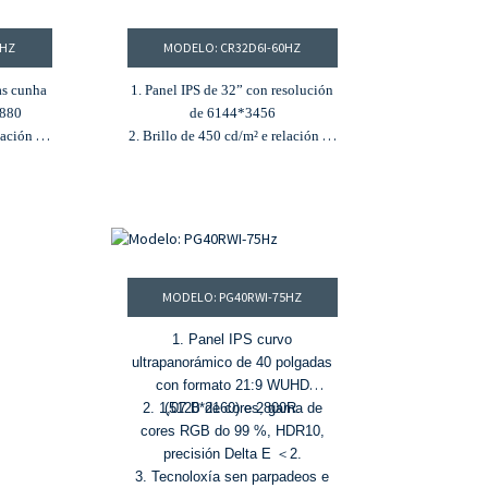
0HZ
MODELO: CR32D6I-60HZ
as cunha
1. Panel IPS de 32” con resolución
2880
de 6144*3456
lación de
2. Brillo de 450 cd/m² e relación de
1
contraste de 2000:1
e cores
3. 98 % DCI-P3, gama de cores
ón de cor
sRGB do 100 % e aberración de cor
ΔE≤2
4. Función HDR
10 bits e
5. Profundidade de cor de 10 bits e
es
1,07 millóns de cores
MODELO: PG40RWI-75HZ
1. Panel IPS curvo
ultrapanorámico de 40 polgadas
con formato 21:9 WUHD
2. 1,07 B de cores, gama de
(5120*2160) e 2800R.
cores RGB do 99 %, HDR10,
precisión Delta E ＜2.
3. Tecnoloxía sen parpadeos e