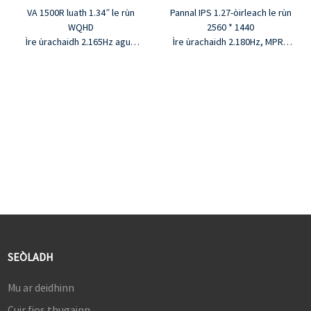
VA 1500R luath 1.34” le rùn
Pannal IPS 1.27-òirleach le rùn
WQHD
2560 * 1440
Ìre ùrachaidh 2.165Hz agus
Ìre ùrachaidh 2.180Hz, MPRT
MPRT 1ms
1ms
Co-mheas cùmhnant 3.3000:1
Co-mheas eadar-
agus soilleireachd 350cd/m²
dhealachaidh 3.1000:1,
4.16.7M dathan agus raon
soilleireachd 350cd/m²
dathan sRGB 92%
4.1.07B dathan, raon dathan
5.G-sync agus Freesync
100% sRGB
5.G-sync agus Freesync
SEÒLADH
Mu ar deidhinn
Cuir fios thugainn