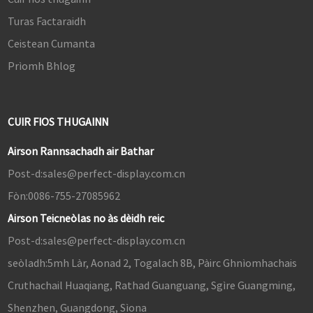
Turas Factaraidh
Ceistean Cumanta
Prìomh Bhlog
CUIR FIOS THUGAINN
Airson Rannsachadh air Bathar
Post-d:
sales@perfect-display.com.cn
Fòn:
0086-755-27085962
Airson Teicneòlas no às dèidh reic
Post-d:
sales@perfect-display.com.cn
seòladh:
5mh Làr, Aonad 2, Togalach 8B, Pàirc Ghnìomhachais
Cruthachail Huaqiang, Rathad Guanguang, Sgìre Guangming,
Shenzhen, Guangdong, Sìona