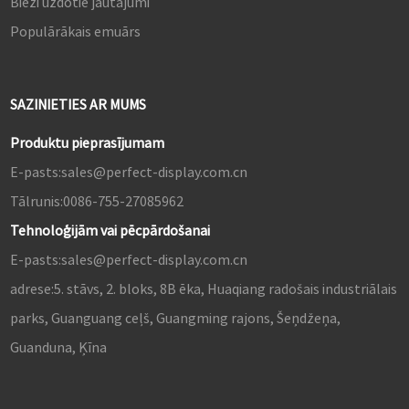
Bieži uzdotie jautājumi
Populārākais emuārs
SAZINIETIES AR MUMS
Produktu pieprasījumam
E-pasts:
sales@perfect-display.com.cn
Tālrunis:
0086-755-27085962
Tehnoloģijām vai pēcpārdošanai
E-pasts:
sales@perfect-display.com.cn
adrese:
5. stāvs, 2. bloks, 8B ēka, Huaqiang radošais industriālais
parks, Guanguang ceļš, Guangming rajons, Šeņdžeņa,
Guanduna, Ķīna