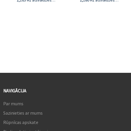
2,165 Hz atsvaidzes
2,180 Hz atsvaidzes
intensitāte un 1 ms MPRT
intensitāte, 1 ms MPRT
3,3000:1 kontrakcijas
Kontrasta attiecība 3,1000:1,
koeficients un 350 cd/m²
spilgtums 350 cd/m²
spilgtums
4.1.07B krāsas, 100% sRGB
4,16,7 miljoni krāsu un 92%
krāsu gamma
sRGB krāsu gamma
5. G-Sync un FreeSync
5. G-Sync un FreeSync
NAVIGĀCIJA
Par mums
Sazinieties ar mums
Rūpnīcas apskate