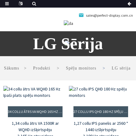
sales@perfect-display.com.cn
LG Sērija
Sākums
Produkti
Spēļu monitors
LG sērija
34 COLLU ĀTRS VA WQHD 165 HZ ĪPAŠI PLATS SPĒĻU MONITORS
27 COLLU IPS QHD 180 HZ SPĒĻU MONITORS
1,34 collu ātrs VA 1500R ar
1,27 collu IPS panelis ar 2560 *
WQHD izšķirtspēju
1440 izšķirtspēju