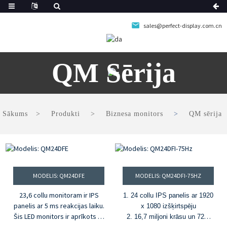
sales@perfect-display.com.cn
QM Sērija
Sākums
Produkti
Biznesa monitors
QM sērija
MODELIS: QM24DFE
MODELIS: QM24DFI-75HZ
23,6 collu monitoram ir IPS
1. 24 collu IPS panelis ar 1920
panelis ar 5 ms reakcijas laiku.
x 1080 izšķirtspēju
Šis LED monitors ir aprīkots ar
2. 16,7 miljoni krāsu un 72%
®