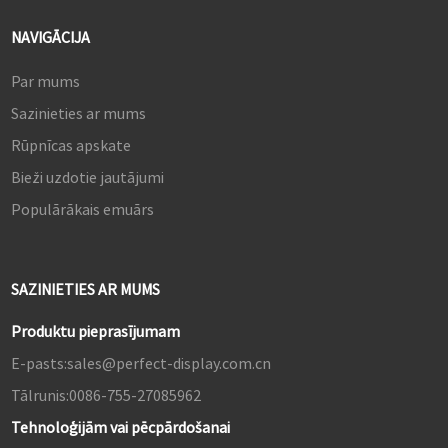
pateicoties mirgošanas
novēršanai, zemam zilās
NAVIGĀCIJA
gaismas līmenim un plašam
skata leņķim.
Par mums
Sazinieties ar mums
Rūpnīcas apskate
Bieži uzdotie jautājumi
Populārākais emuārs
SAZINIETIES AR MUMS
Produktu pieprasījumam
E-pasts:
sales@perfect-display.com.cn
Tālrunis:
0086-755-27085962
Tehnoloģijām vai pēcpārdošanai