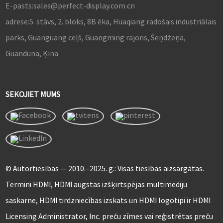
E-pasts:
sales@perfect-display.com.cn
adrese:
5. stāvs, 2. bloks, 8B ēka, Huaqiang radošais industriālais
parks, Guanguang ceļš, Guangming rajons, Šeņdžeņa,
Guanduna, Ķīna
SEKOJIET MUMS
© Autortiesības — 2010.–2025. g.: Visas tiesības aizsargātas.
Termini HDMI, HDMI augstas izšķirtspējas multimediju
saskarne, HDMI tirdzniecības izskats un HDMI logotipi ir HDMI
Licensing Administrator, Inc. preču zīmes vai reģistrētas preču