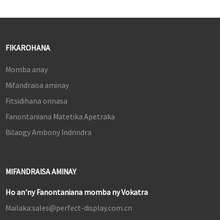
hahazoana lalao milamina sy
mora. Ankoatra izany, ny
mpampiasa dia afaka mankafy
traikefa fijerena mahafinaritra
FIKAROHANA
mandritra ny filalaovana
amin'ny alàlan'ny hazavana
Momba anay
manga ambany tsy misy
flicker ary zoro fijerena
Mifandraisa aminay
malalaka.
Fitsidihana orinasa
Fanontaniana Matetika Apetraka
Bilaogy Ambony Indrindra
MIFANDRAISA AMINAY
Ho an'ny Fanontaniana momba ny Vokatra
Mailaka:
sales@perfect-display.com.cn