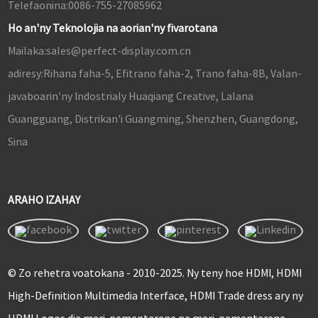
Telefaonina:
0086-755-27085962
Ho an'ny Teknolojia na aorian'ny fivarotana
Mailaka:
sales@perfect-display.com.cn
adiresy:
Rihana faha-5, Efitrano faha-2, Trano faha-8B, Valan-
javaboarin'ny Indostrialy Huaqiang Creative, Lalana
Guangguang, Distrikan'i Guangming, Shenzhen, Guangdong,
Sina
ARAHO IZAHAY
© Zo rehetra voatokana - 2010-2025. Ny teny hoe HDMI, HDMI
High-Definition Multimedia Interface, HDMI Trade dress ary ny
HDMI Logos dia mari-pamantarana na mari-pamantarana