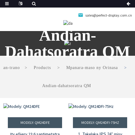
sales@perfect-display.com.cn
Andian-
Dahatsoratra QM
an-trano
Products
Mpanara-maso ny Orinasa
Andian-dahatsoratra QM
MODELY: QM24DFE
MODELY: QM24DFI-75HZ
Ity efijery 23.6 santimetatra
1. Takelaka IPS 24” misy