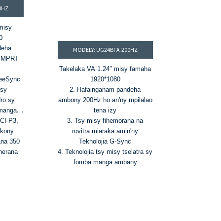
0HZ
misy
0
deha
MODELY: UG24BFA-200HZ
y MPRT
Takelaka VA 1.24″ misy famaha
reeSync
1920*1080
isy
2. Hafainganam-pandeha
ro sy
ambony 200Hz ho an'ny mpilalao
manga
tena izy
DCI-P3,
3. Tsy misy fihemorana na
okony
rovitra miaraka amin'ny
ana 350
Teknolojia G-Sync
oherana
4. Teknolojia tsy misy tselatra sy
fomba manga ambany