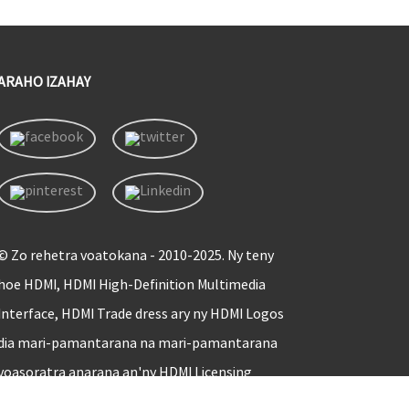
ARAHO IZAHAY
© Zo rehetra voatokana - 2010-2025. Ny teny
hoe HDMI, HDMI High-Definition Multimedia
Interface, HDMI Trade dress ary ny HDMI Logos
dia mari-pamantarana na mari-pamantarana
voasoratra anarana an'ny HDMI Licensing
Administrator, Inc.