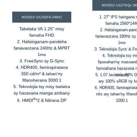
MODELY: UG27DQI-18
MODELY: UG25DFA-240HZ
1. 27” IPS haingana 
famaha 2560*144
Takelaka VA 1.25" misy
2. Hafainganam-pan
famaha FHD
fanavaozana 180Hz s
2. Hafainganam-pandeha
1ms
fanavaozana 240Hz & MPRT
3. Teknolojia Sync & F
1ms
4. Teknolojia tsy m
3. FreeSync sy G-Sync
fiposahan'ny masoand
4. HDR400, famirapiratana
famoahana hazavana 
350 cd/m² & tahan'ny
5. 1.07 lavitrisa, 90% 
ambany
fifanoherana 3000:1
ary 100% sRGB ny l
5. Teknolojia tsy misy tselatra
6. HDR400, famirapirat
sy hazavana manga ambany
nits ary tahan'ny fifan
®
6. HMDI
*2 & fidirana DP
1000:1