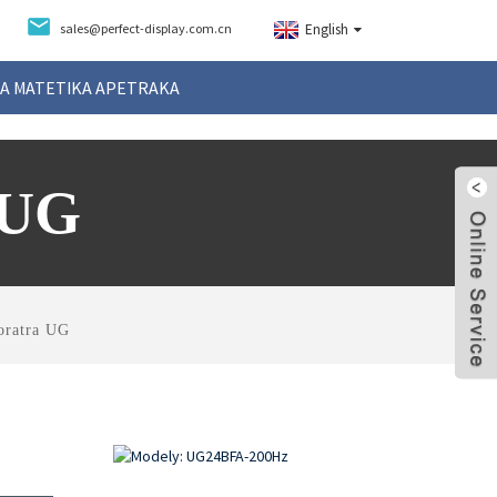
sales@perfect-display.com.cn
English
A MATETIKA APETRAKA
 UG
oratra UG