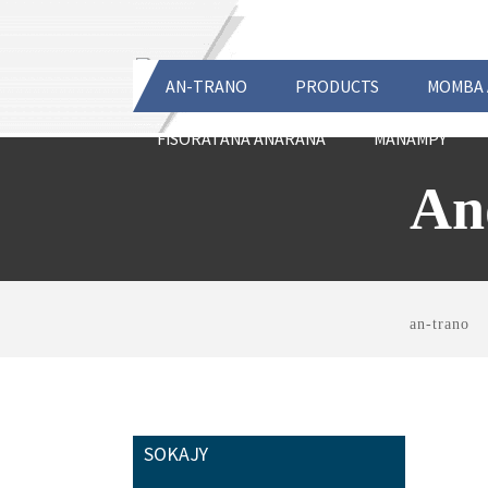
AN-TRANO
PRODUCTS
MOMBA 
FISORATANA ANARANA
MANAMPY
An
an-trano
SOKAJY