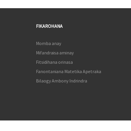
FIKAROHANA
Momba anay
Mifandraisa aminay
Fitsidihana orinasa
Fanontaniana Matetika Apetraka
Bilaogy Ambony Indrindra