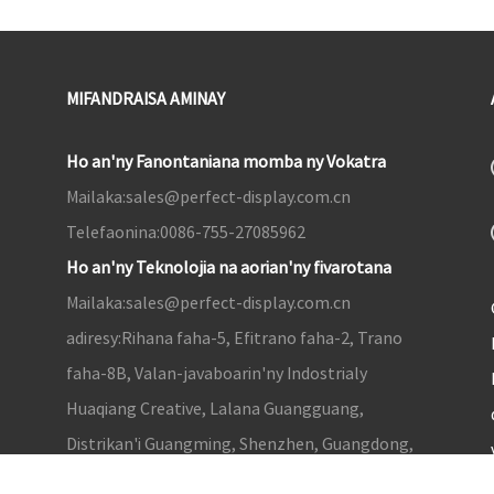
MIFANDRAISA AMINAY
Ho an'ny Fanontaniana momba ny Vokatra
Mailaka:
sales@perfect-display.com.cn
Telefaonina:
0086-755-27085962
Ho an'ny Teknolojia na aorian'ny fivarotana
Mailaka:
sales@perfect-display.com.cn
adiresy:
Rihana faha-5, Efitrano faha-2, Trano
faha-8B, Valan-javaboarin'ny Indostrialy
Huaqiang Creative, Lalana Guangguang,
Distrikan'i Guangming, Shenzhen, Guangdong,
Sina