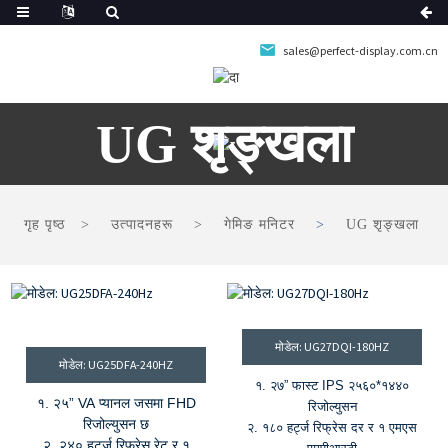
sales@perfect-display.com.cn
UG शृङ्खला
गृह पृष्ठ
उत्पादनहरू
गेमिङ मनिटर
UG शृङ्खला
मोडेल: UG27DQI-180HZ
मोडेल: UG25DFA-240HZ
१. २७” फास्ट IPS २५६०*१४४०
१. २५” VA प्यानल जसमा FHD
रिजोल्युसन
रिजोल्युसन छ
२. १८० हर्ट्ज रिफ्रेस दर र १ एमएस
२. २४० हर्ट्ज रिफ्रेस रेट र १