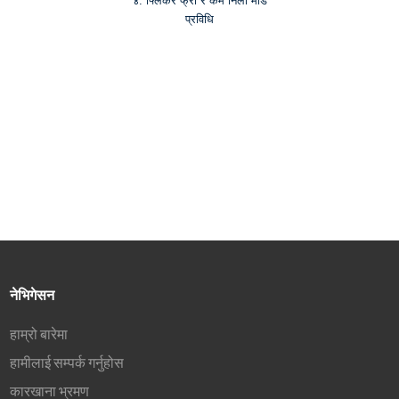
४. फ्लिकर फ्री र कम निलो मोड
प्रविधि
नेभिगेसन
हाम्रो बारेमा
हामीलाई सम्पर्क गर्नुहोस
कारखाना भ्रमण