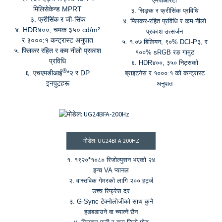
एमपीआरटी
मिलिसेकेन्ड MPRT
३. सिङ्क र फ्रीसिंक प्रविधि
३. फ्रीसिंक र जी-सिंक
४. फ्लिकर-रहित प्रविधि र कम नीलो
४. HDR४००, चमक ३५० cd/m²
प्रकाश उत्सर्जन
र ३०००:१ कन्ट्रास्ट अनुपात
५. १.०७ बिलियन, ९०% DCI-P३, र
५. फ्लिकर रहित र कम नीलो प्रकाश
१००% sRGB रङ गामुट
प्रविधि
६. HDR४००, ३५० निट्सको
®
६. एचएमडीआई
*२ र DP
ब्राइटनेस र १०००:१ को कन्ट्रास्ट
इनपुटहरू
अनुपात
मोडेल: UG24BFA-200HZ
१. १९२०*१०८० रिजोल्युसन भएको २४
इन्च VA प्यानल
२. वास्तविक गेमरको लागि २०० हर्ट्ज
उच्च रिफ्रेस दर
३. G-Sync टेक्नोलोजीको साथ कुनै
हडबडाउने वा च्यात्ने छैन