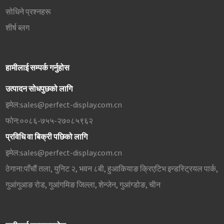
सोधिने प्रश्नहरू
शीर्ष ब्लग
हामीलाई सम्पर्क गर्नुहोस
उत्पादन सोधपुछको लागि
इमेल:
sales@perfect-display.com.cn
फोन:
००८६-७५५-२७०८५९६२
प्रविधि वा बिक्री पछिको लागि
इमेल:
sales@perfect-display.com.cn
ठेगाना:
पाँचौं तला, युनिट २, भवन ८बी, हुआकियाङ क्रिएटिभ इन्डस्ट्रियल पार्क,
गुआंगुआङ रोड, गुआंगमिङ जिल्ला, शेन्जेन, गुआंग्डोङ, चीन