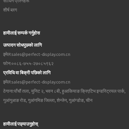
सोधिने प्रश्नहरू
शीर्ष ब्लग
हामीलाई सम्पर्क गर्नुहोस
उत्पादन सोधपुछको लागि
इमेल:
sales@perfect-display.com.cn
फोन:
००८६-७५५-२७०८५९६२
प्रविधि वा बिक्री पछिको लागि
इमेल:
sales@perfect-display.com.cn
ठेगाना:
पाँचौं तला, युनिट २, भवन ८बी, हुआकियाङ क्रिएटिभ इन्डस्ट्रियल पार्क,
गुआंगुआङ रोड, गुआंगमिङ जिल्ला, शेन्जेन, गुआंग्डोङ, चीन
हामीलाई पछ्याउनुहोस्