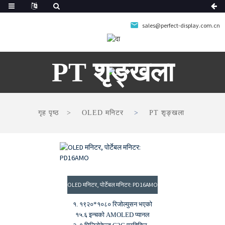
sales@perfect-display.com.cn
PT शृङ्खला
गृह पृष्ठ
OLED मनिटर
PT शृङ्खला
OLED मनिटर, पोर्टेबल मनिटर: PD16AMO
१. १९२०*१०८० रिजोल्युसन भएको
१५.६ इन्चको AMOLED प्यानल