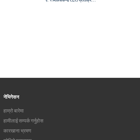
२. १ मिलिसेकेन्ड G2G प्रतिक्रिया
समय र ६०Hz रिफ्रेस दर
३. १००,०००:१ कन्ट्रास्ट अनुपात र
४००cd/m²
४. HDMI र टाइप-सी इनपुटहरूलाई
समर्थन गर्नुहोस्
५. HDR प्रकार्यलाई समर्थन गर्नुहोस्
नेभिगेसन
हाम्रो बारेमा
हामीलाई सम्पर्क गर्नुहोस
कारखाना भ्रमण