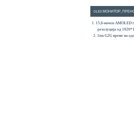
1. 15,6-инчен AMOLED п
резолуција од 1920*
2. 1ms G2G време на од
60Hz брзина на освеж
3. Сооднос на контра
100.000:1 и 400cd/
4. Поддржува HDMI и 
влезови
5. Поддржува HDR фун