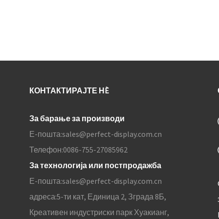
КОНТАКТИРАЈТЕ НÈ
За барање за производи
Е-пошта:
sales@perfect-display.com.cn
Телефон:
0086-755-27085962
За технологија или постпродажба
Е-пошта:
sales@perfect-display.com.cn
адреса:
5-ти кат, Единица 2, Зграда 8Б,
Креативен индустриски парк Хуакианг,