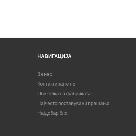
НАВИГАЦИЈА
За нас
Контактирајте не
Обиколка на фабриката
Најчесто поставувани прашања
Најдобар блог