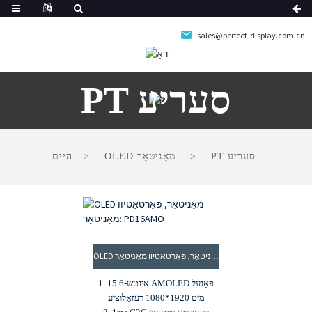
sales@perfect-display.com.cn
PT סעריע
PT סעריע
OLED מאָניטאָר
היים
OLED מאָניטאָר, פּאָרטאַטיוו מאָניטאָר: PD16AMO
1. 15.6-אינטש AMOLED פּאַנעל
מיט 1920*1080 רעזאָלוציע