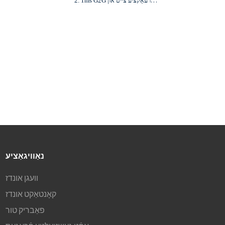
2. 1ms G2G רעאַקציע צייט און
60Hz רעפרעש קורס
3. 100,000:1 קאנטראסט
פאַרהעלטעניש און 400cd/m²
4. שטיצן HDMI און טיפּ-C אינפוטס
5. שטיצן HDR פונקציע
נאַוויגאַציע
וועגן אונדז
קאָנטאַקט אונדז
פאַבריק טור