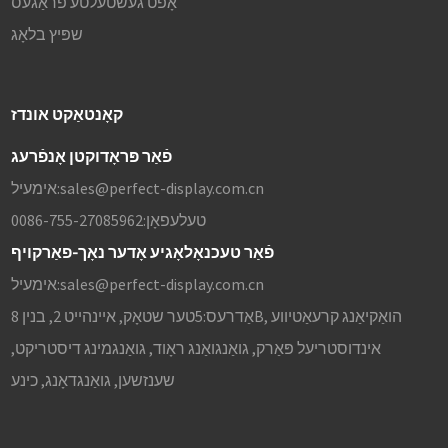
אָפֿט געשטעלטע פֿראַגעס
שפּיץ בלאָג
קאָנטאַקט אונדז
פֿאַר פּראָדוקטן אָנפֿרעג
sales@perfect-display.com.cn
אימעיל:
טעלעפאָן:
0086-755-27085962
פֿאַר טעכנאָלאָגיע אָדער נאָך-פאַרקויף
sales@perfect-display.com.cn
אימעיל:
אַדרעס:
5טער שטאָק, איינהייט 2, בנין 8B, הואַקיאַנג קרעאַטיווע
אינדוסטריעל פּאַרק, גואַנגואַנג ראָוד, גואַנגמינג דיסטריקט,
שענזשען, גואַנגדאָנג, כינע