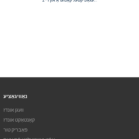
2 מעגאַפּיקסעל קאַמעראַ און די
סי אויטאָ יריס 2.8-12 מם
וואַרי-פאָקאַל לענס
בלינקנדיקע מעסעדזש –
"רעקארדירונג אין פראגרעס"
קאַמעראַ באַוועגונג סענסאָר און
צייט אינטערוואַל באַזירט מקור
סוויטשינג
אויטאָ מאַכט / מקור אָפּזוך
שטיצט צווייענדיק וואָולטאַזש
(110V AC און 24V DC)
נאַוויגאַציע
וועגן אונדז
קאָנטאַקט אונדז
פאַבריק טור