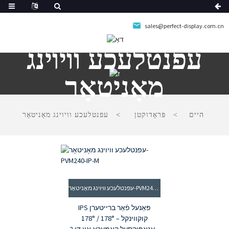
sales@perfect-display.com.cn
עפנטלעכע וויוינג
מאָניטאָר
היים
פּראָדוקטן
עפנטלעכע וויוינג מאָניטאָר
עפנטלעכע וויוינג מאָניטאָר-PVM240-IP-M
IPS פּאַנעל פֿאַר ברייטערן
קוקווינקל – 178° / 178°