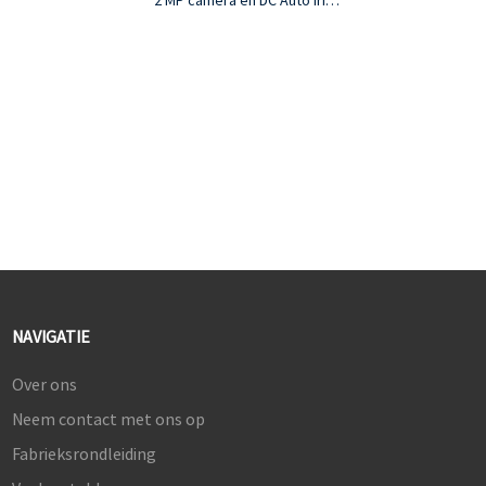
2 MP camera en DC Auto Iris
2.8-12 mm varifocale lens
Knipperend bericht –
“Opname bezig”
Camerabewegingssensor en
op tijdsinterval gebaseerde
bronschakeling
Automatisch
stroom-/bronherstel
Ondersteunt dubbele
spanning (110V wisselstroom
en 24V gelijkstroom)
NAVIGATIE
Over ons
Neem contact met ons op
Fabrieksrondleiding