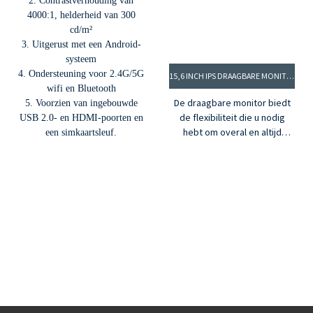
2. Contrastverhouding van
4000:1, helderheid van 300
cd/m²
3. Uitgerust met een Android-
systeem
4. Ondersteuning voor 2.4G/5G
15,6 INCH IPS DRAAGBARE MONITOR
wifi en Bluetooth
De draagbare monitor biedt
5. Voorzien van ingebouwde
de flexibiliteit die u nodig
USB 2.0- en HDMI-poorten en
hebt om overal en altijd
een simkaartsleuf.
productief te blijven.
Eenvoudig in gebruik,
probleemloos. Lichtgewicht
en klaar voor onderweg.
Ontworpen voor laptops,
desktops, spelconsoles,
smartphones en zelfs tablets.
Ook het perfecte accessoire
voor thuiswerken. Flexibel en
zonder compromissen.