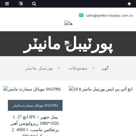
sales@perfect-display.com.cn
پورٽيبل مانيٽر
گھر
مصنوعات
پورٽيبل مانيٽر
موبائل سمارٽ مانيٽر: DG27M1
1. 27 انچ IPS پينل جنهن ۾
1920*1080 ريزوليوشن آهي.
2. 4000:1 برعڪس تناسب،