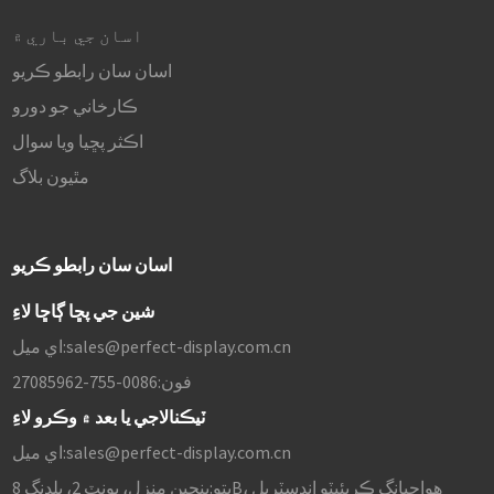
اسان جي باري ۾
اسان سان رابطو ڪريو
ڪارخاني جو دورو
اڪثر پڇيا ويا سوال
مٿيون بلاگ
اسان سان رابطو ڪريو
شين جي پڇا ڳاڇا لاءِ
sales@perfect-display.com.cn
اي ميل:
فون:
0086-755-27085962
ٽيڪنالاجي يا بعد ۾ وڪرو لاءِ
sales@perfect-display.com.cn
اي ميل:
پتو:
پنجين منزل، يونٽ 2، بلڊنگ 8B، هواچيانگ ڪريئيٽو انڊسٽريل