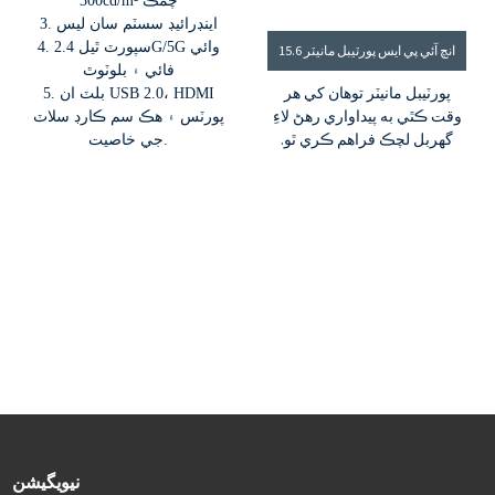
300cd/m² چمڪ
3. اينڊرائيڊ سسٽم سان ليس
4. سپورٽ ٿيل 2.4G/5G وائي
15.6 انچ آئي پي ايس پورٽيبل مانيٽر
فائي ۽ بلوٽوٿ
پورٽيبل مانيٽر توهان کي هر
5. بلٽ ان USB 2.0، HDMI
وقت ڪٿي به پيداواري رهڻ لاءِ
پورٽس ۽ هڪ سم ڪارڊ سلاٽ
گهربل لچڪ فراهم ڪري ٿو.
جي خاصيت.
استعمال ڪرڻ ۾ آسان،
پريشاني کان پاڪ. هلڪو وزن ۽
سفر لاءِ تيار. ليپ ٽاپ، ڊيسڪ
ٽاپ، ڪنسول ڊوائيسز کان وٺي
اسمارٽ فونز ۽ ٽيبليٽ تائين.
انهي سان گڏ، گهر کان ڪم
ڪرڻ لاءِ توهان جي ضرورتن لاءِ
بهترين لوازمات. لچڪ سان ۽
قرباني کان سواءِ منتقل ڪريو.
نيويگيشن