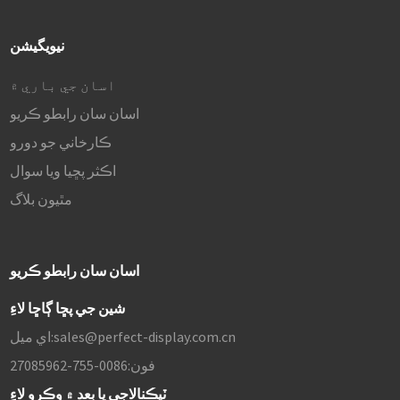
نيويگيشن
اسان جي باري ۾
اسان سان رابطو ڪريو
ڪارخاني جو دورو
اڪثر پڇيا ويا سوال
مٿيون بلاگ
اسان سان رابطو ڪريو
شين جي پڇا ڳاڇا لاءِ
sales@perfect-display.com.cn
اي ميل:
فون:
0086-755-27085962
ٽيڪنالاجي يا بعد ۾ وڪرو لاءِ