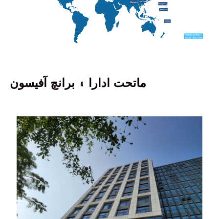
ماتحت ادارا ۽ برانچ آفيسون