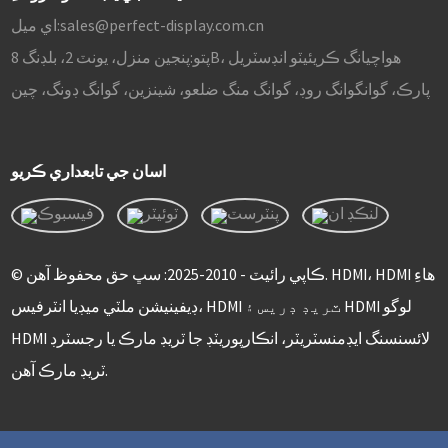
sales@perfect-display.com.cn
اي ميل:
پتو:
پنجين منزل، يونٽ 2، بلڊنگ 8B، هواچيانگ ڪريئيٽو انڊسٽريل
پارڪ، گوانگوانگ روڊ، گوانگ منگ ضلعو، شينزين، گوانگ ڊونگ، چين
اسان جي تابعداري ڪريو
© ڪاپي رائيٽ - 2010-2025: سڀ حق محفوظ آهن. HDMI، HDMI هاءِ
ڊيفينيشن ملٽي ميڊيا انٽرفيس، HDMI ٽريڊ ڊريس ۽ HDMI لوگو
HDMI لائسنسنگ ايڊمنسٽريٽر، انڪارپوريٽڊ جا ٽريڊ مارڪ يا رجسٽرڊ
ٽريڊ مارڪ آهن.