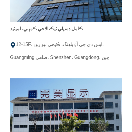
ڪامل ڊسپلي ٽيڪنالاجي ڪمپني، لميٽيڊ
12-15F، ايس ڊي جي آءِ بلڊنگ، ڪيجي ٻيو روڊ،
Guangming ضلعي، Shenzhen، Guangdong، چين