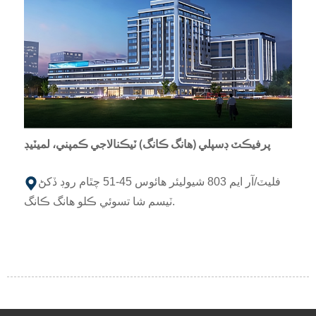
پرفيڪٽ ڊسپلي (هانگ ڪانگ) ٽيڪنالاجي ڪمپني، لميٽيڊ
فليٽ/آر ايم 803 شيوليئر هائوس 45-51 چٿام روڊ ڏکڻ
ٽيسم شا تسوئي ڪلو هانگ ڪانگ.