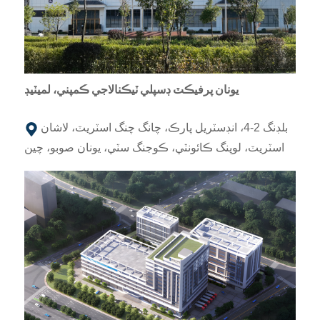
يونان پرفيڪٽ ڊسپلي ٽيڪنالاجي ڪمپني، لميٽيڊ
بلڊنگ 2-4، انڊسٽريل پارڪ، چانگ چنگ اسٽريٽ، لاشان
اسٽريٽ، لوپنگ ڪائونٽي، ڪوجنگ سٽي، يونان صوبو، چين