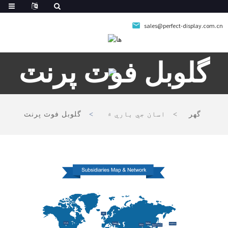
sales@perfect-display.com.cn
گلوبل فوٽ پرنٽ
گھر
اسان جي باري ۾
گلوبل فوٽ پرنٽ