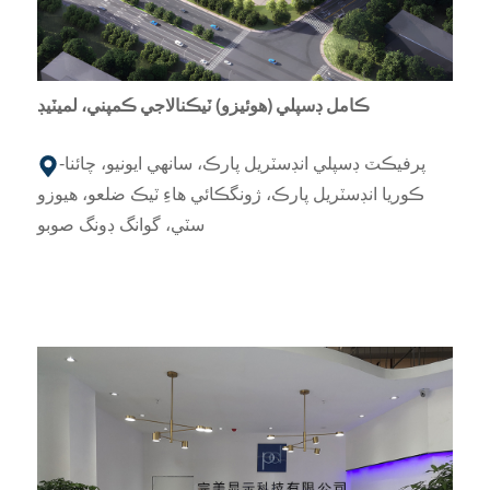
ڪامل ڊسپلي (هوئيزو) ٽيڪنالاجي ڪمپني، لميٽيڊ
پرفيڪٽ ڊسپلي انڊسٽريل پارڪ، سانهي ايونيو، چائنا-
ڪوريا انڊسٽريل پارڪ، ژونگڪائي هاءِ ٽيڪ ضلعو، هيوزو
سٽي، گوانگ ڊونگ صوبو