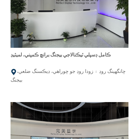
ڪامل ڊسپلي ٽيڪنالاجي بيجنگ برانچ ڪمپني، لميٽيڊ
چانگهينگ روڊ ۽ زودا روڊ جو چوراهي، ڊيڪسنگ ضلعي،
بيجنگ