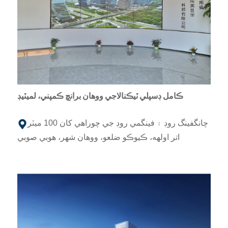
ڪامل ڊسپلي ٽيڪنالاجي ووهان برانچ ڪمپني، لميٽيڊ
چانگفينگ روڊ ۽ فينگمي روڊ جي چوراهي کان 100 ميٽر
اتر اولهه، ڪيوڪو ضلعو، ووهان شهر، هوبي صوبي