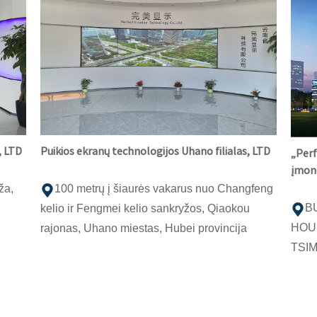
, LTD
Puikios ekranų technologijos Uhano filialas, LTD
„Perf
įmonė
ža,
100 metrų į šiaurės vakarus nuo Changfeng
B
kelio ir Fengmei kelio sankryžos, Qiaokou
HOUS
rajonas, Uhano miestas, Hubei provincija
TSIM