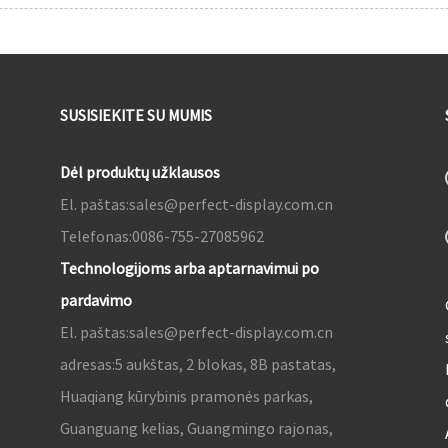
SUSISIEKITE SU MUMIS
Dėl produktų užklausos
El. paštas:
sales@perfect-display.com.cn
Telefonas:
0086-755-27085962
Technologijoms arba aptarnavimui po
pardavimo
El. paštas:
sales@perfect-display.com.cn
adresas:
5 aukštas, 2 blokas, 8B pastatas,
Huaqiang kūrybinis pramonės parkas,
Guanguang kelias, Guangmingo rajonas,