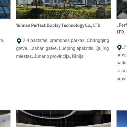
„Perf
Yunnan Perfect Display Technology Co., LTD
LTD.
vė,
2-4 pastatas, pramonės parkas, Changqing
„P
gatvė, Lashan gatvė, Luoping apskritis, Qujing
prosp
miestas, Junano provincija, Kinija
parka
rajo
provi