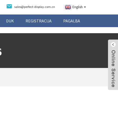
sales@perfect-display.com.cn
English
DUK
REGISTRACIJA
PAGALBA
s