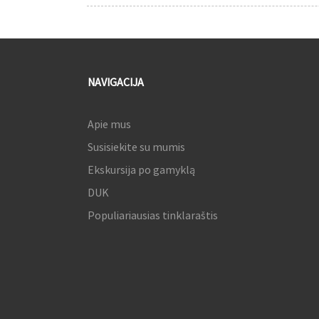
NAVIGACIJA
Apie mus
Susisiekite su mumis
Ekskursija po gamyklą
DUK
Populiariausias tinklaraštis