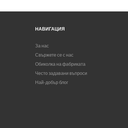
НАВИГАЦИЯ
За нас
Свържете се с нас
Обиколка на фабриката
Често задавани въпроси
Най-добър блог