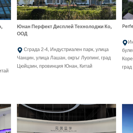
Perfe
,
Юнан Перфект Дисплей Технолоджи Ко,
ООД
Ин
Сграда 2-4, Индустриален парк, улица
буле
Чанцин, улица Лашан, окръг Луопинг, град
Коре
Цюйцзин, провинция Юнан, Китай
град
итай