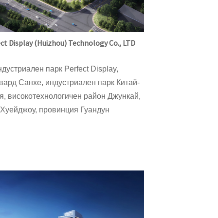
ct Display (Huizhou) Technology Co., LTD
дустриален парк Perfect Display,
вард Санхе, индустриален парк Китай-
я, високотехнологичен район Джункай,
 Хуейджоу, провинция Гуандун