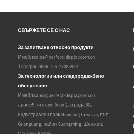
СВЪРЖЕТЕ СЕ С НАС
За запитване относно продукти
Имейл:
sales@perfect-display.com.cn
Телефон:
0086-755-27085962
За технологии или следпродажбено
обслужване
Имейл:
sales@perfect-display.com.cn
адрес:
5-ти етаж, блок 2, сграда 8B,
индустриален парк Huaqiang Creative, път
Guanguang, район Guangming, Шенжен,
Гуандун, Китай