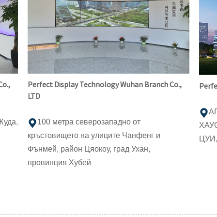
Co.,
Perfect Display Technology Wuhan Branch Co.,
Perfe
LTD
А
Жуда,
100 метра северозападно от
ХАУ
кръстовището на улиците Чанфенг и
ЦУИ,
Фънмей, район Цяокоу, град Ухан,
провинция Хубей