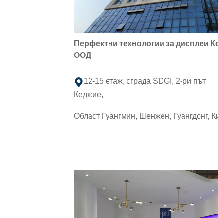
Перфектни технологии за дисплеи Ко
ООД
12-15 етаж, сграда SDGI, 2-ри път
Кеджие,
Област Гуангмин, Шенжен, Гуангдонг, К