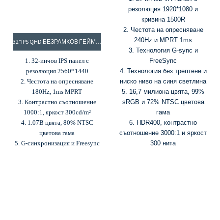
резолюция 1920*1080 и
кривина 1500R
2. Честота на опресняване
240Hz и MPRT 1ms
32”IPS QHD БЕЗРАМКОВ ГЕЙМЪРСКИ МОНИТОР, 180HZ МОНИТОР, 2K МОНИТОР: EW32BQI
3. Технология G-sync и
1. 32-инчов IPS панел с
FreeSync
резолюция 2560*1440
4. Технология без трептене и
2. Честота на опресняване
ниско ниво на синя светлина
180Hz, 1ms MPRT
5. 16,7 милиона цвята, 99%
3. Контрастно съотношение
sRGB и 72% NTSC цветова
1000:1, яркост 300cd/m²
гама
4. 1.07B цвята, 80% NTSC
6. HDR400, контрастно
цветова гама
съотношение 3000:1 и яркост
5. G-синхронизация и Freesync
300 нита