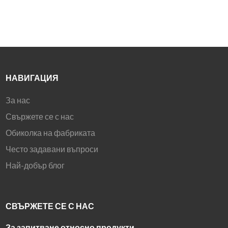
НАВИГАЦИЯ
За нас
Свържете се с нас
Обиколка на фабриката
Често задавани въпроси
Най-добър блог
СВЪРЖЕТЕ СЕ С НАС
За запитване относно продукти