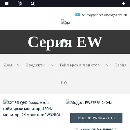
sales@perfect-display.com.cn
Серия EW
Дом
Продукти
Геймърски монитор
Серия
EW
МОДЕЛ: EW27RFA-240HZ
1. 27-инчов VA панел с