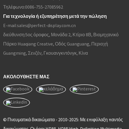
Τηλέφωνο:
0086-755-27085962
Για τεχνολογία ή εξυπηρέτηση μετά την πώληση
E-mail:
sales@perfect-display.com.cn
διεύθυνση:
5ος όροφος, Μονάδα 2, Κτίριο 8Β, Βιομηχανικό
Πάρκο Huaqiang Creative, Οδός Guanguang, Περιοχή
Guangming, Σενζέν, Γκουανγκντόνγκ, Κίνα
ΑΚΟΛΟΥΘΉΣΤΕ ΜΑΣ
© Πνευματικά δικαιώματα - 2010-2025: Με επιφύλαξη παντός
δικαιώματος. Οι όροι HDMI, HDMI High-Definition Multimedia