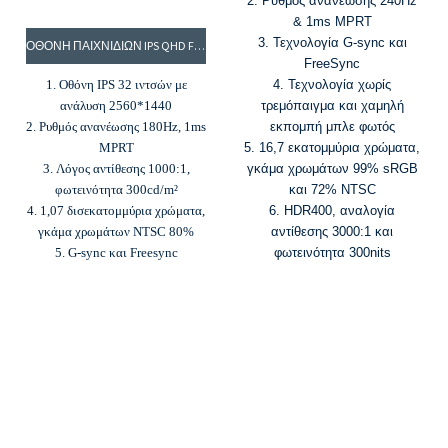
2. Ρυθμός ανανέωσης 240Hz
& 1ms MPRT
3. Τεχνολογία G-sync και
ΟΘΌΝΗ ΠΑΙΧΝΙΔΙΏΝ IPS QHD FRAMELESS 32”, ΟΘΌΝΗ 180HZ, ΟΘΌΝΗ 2K: EW32BQI
FreeSync
1. Οθόνη IPS 32 ιντσών με
4. Τεχνολογία χωρίς
ανάλυση 2560*1440
τρεμόπαιγμα και χαμηλή
2. Ρυθμός ανανέωσης 180Hz, 1ms
εκπομπή μπλε φωτός
MPRT
5. 16,7 εκατομμύρια χρώματα,
3. Λόγος αντίθεσης 1000:1,
γκάμα χρωμάτων 99% sRGB
φωτεινότητα 300cd/m²
και 72% NTSC
4. 1,07 δισεκατομμύρια χρώματα,
6. HDR400, αναλογία
γκάμα χρωμάτων NTSC 80%
αντίθεσης 3000:1 και
5. G-sync και Freesync
φωτεινότητα 300nits