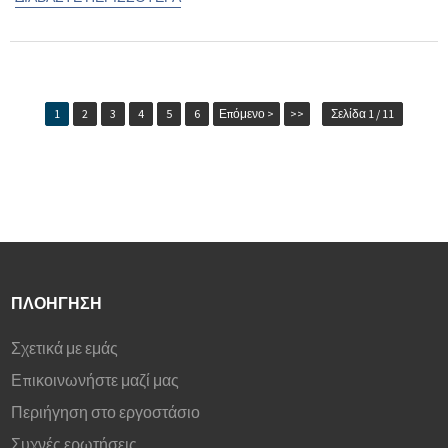
1
2
3
4
5
6
Επόμενο >
>>
Σελίδα 1 / 11
ΠΛΟΉΓΗΣΗ
Σχετικά με εμάς
Επικοινωνήστε μαζί μας
Περιήγηση στο εργοστάσιο
Συχνές ερωτήσεις