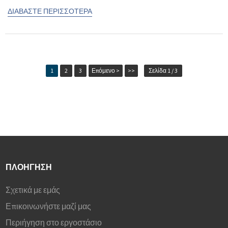
ΔΙΑΒΆΣΤΕ ΠΕΡΙΣΣΌΤΕΡΑ
1
2
3
Επόμενο >
>>
Σελίδα 1 / 3
ΠΛΟΉΓΗΣΗ
Σχετικά με εμάς
Επικοινωνήστε μαζί μας
Περιήγηση στο εργοστάσιο