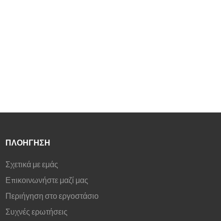
προσφέρει είσοδο/έξοδο BNC
®
και HDMI.
,VGA,USB. Αυτή η
οθόνη παρέχει ανάλυση FHD
και ακρίβεια χρωμάτων, σε
ιδανικό μέγεθος για χρήση σε
οποιαδήποτε τοποθεσία. Το
μεταλλικό πλαίσιο έχει
επαγγελματικό φινίρισμα που
παρέχει ανθεκτικότητα και
αξιοπιστία καθ' όλη τη
διάρκεια ζωής της μονάδας.
ΠΛΟΉΓΗΣΗ
Σχετικά με εμάς
Επικοινωνήστε μαζί μας
Περιήγηση στο εργοστάσιο
Συχνές ερωτήσεις