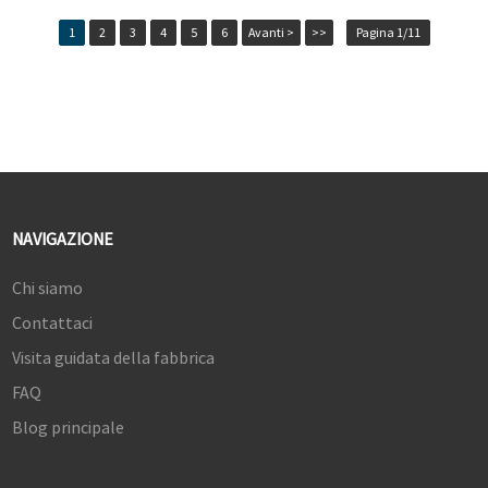
1
2
3
4
5
6
Avanti >
>>
Pagina 1/11
NAVIGAZIONE
Chi siamo
Contattaci
Visita guidata della fabbrica
FAQ
Blog principale