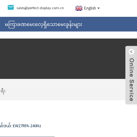
sales@perfect-display.com.cn
English
မကြာခဏမေးလေ့ရှိသောမေးခွန်းများ
ရီး