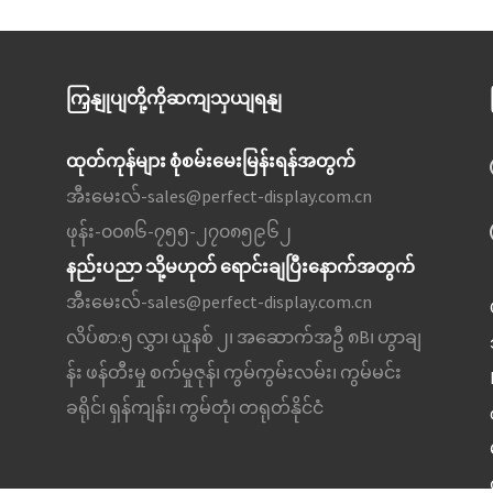
ကြှနျုပျတို့ကိုဆကျသှယျရနျ
ထုတ်ကုန်များ စုံစမ်းမေးမြန်းရန်အတွက်
အီးမေးလ်-
sales@perfect-display.com.cn
ဖုန်း-
၀၀၈၆-၇၅၅-၂၇၀၈၅၉၆၂
နည်းပညာ သို့မဟုတ် ရောင်းချပြီးနောက်အတွက်
အီးမေးလ်-
sales@perfect-display.com.cn
လိပ်စာ:
၅ လွှာ၊ ယူနစ် ၂၊ အဆောက်အဦ ၈B၊ ဟွာချ
န်း ဖန်တီးမှု စက်မှုဇုန်၊ ကွမ်ကွမ်းလမ်း၊ ကွမ်မင်း
ခရိုင်၊ ရှန်ကျန်း၊ ကွမ်တုံ၊ တရုတ်နိုင်ငံ