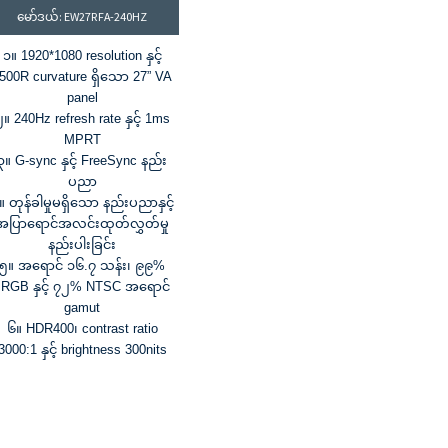
မော်ဒယ်: EW27RFA-240HZ
၁။ 1920*1080 resolution နှင့်
500R curvature ရှိသော 27” VA
panel
၂။ 240Hz refresh rate နှင့် 1ms
MPRT
၃။ G-sync နှင့် FreeSync နည်း
ပညာ
။ တုန်ခါမှုမရှိသော နည်းပညာနှင့်
အပြာရောင်အလင်းထုတ်လွှတ်မှု
နည်းပါးခြင်း
၅။ အရောင် ၁၆.၇ သန်း၊ ၉၉%
sRGB နှင့် ၇၂% NTSC အရောင်
gamut
၆။ HDR400၊ contrast ratio
3000:1 နှင့် brightness 300nits