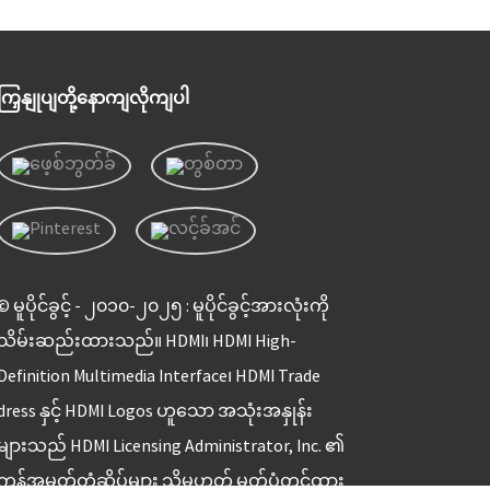
ကြှနျုပျတို့နောကျလိုကျပါ
© မူပိုင်ခွင့် - ၂၀၁၀-၂၀၂၅ : မူပိုင်ခွင့်အားလုံးကို
သိမ်းဆည်းထားသည်။ HDMI၊ HDMI High-
Definition Multimedia Interface၊ HDMI Trade
dress နှင့် HDMI Logos ဟူသော အသုံးအနှုန်း
များသည် HDMI Licensing Administrator, Inc. ၏
ကုန်အမှတ်တံဆိပ်များ သို့မဟုတ် မှတ်ပုံတင်ထား