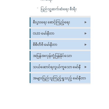
ပြည်သူ့ဆက်ဆံရေး စီးရီး
စီးပွားရေး စောင့်ကြည့်ရေး
OLED မော်နီတာ
စီစီတီဗီ မော်နီတာ
အပြန်အလှန်တုံ့ပြန်နိုင်သော
Whiteboard
သယ်ဆောင်ရလွယ်ကူသော မော်နီ
တာ
အများပြည်သူကြည့်ရှုသည့် မော်နီတာ