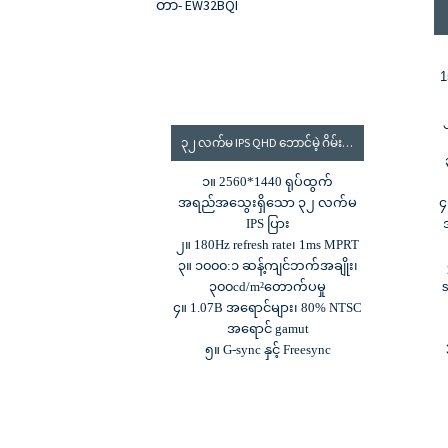
1
၃၂ လက်မ IPS QHD ဘောင်မဲ့ ဂိမ်းမော်နီတာ၊ 180HZ မော်နီတာ၊ 2K မော်နီတာ- EW32BQI
၁။ 2560*1440 ရုပ်ထွက်
အရည်အသွေးရှိသော ၃၂ လက်မ
၄
IPS ပြား
၂။ 180Hz refresh rate၊ 1ms MPRT
၃။ ၁၀၀၀:၁ ဆန့်ကျင်ဘက်အချိုး၊
၃၀၀cd/m²တောက်ပမှု
၄။ 1.07B အရောင်များ၊ 80% NTSC
အရောင် gamut
၅။ G-sync နှင့် Freesync