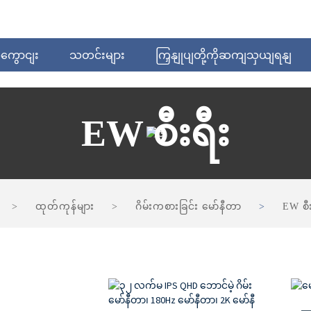
အကွောငျး
သတင်းများ
ကြှနျုပျတို့ကိုဆကျသှယျရနျ
EW စီးရီး
ထုတ်ကုန်များ
ဂိမ်းကစားခြင်း မော်နီတာ
EW စီး