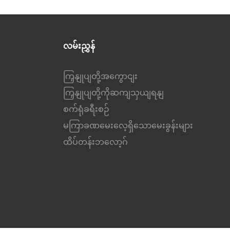
လမ်းညွှန်
ကြှနျုပျတို့အကွောငျး
ကြှနျုပျတို့ကိုဆကျသှယျရနျ
စက်ရုံခရီးစဉ်
မကြာခဏမေးလေ့ရှိသောမေးခွန်းများ
ထိပ်တန်းဘလော့ဂ်