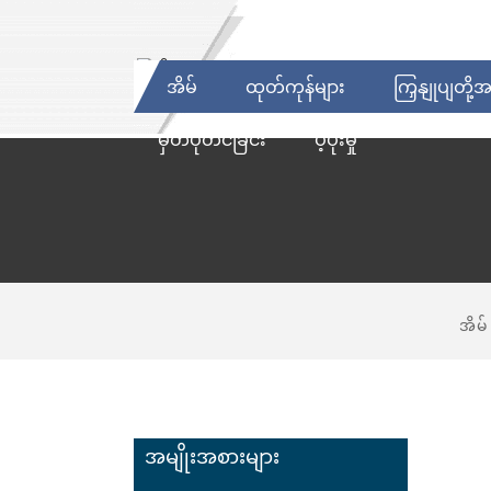
အိမ်
ထုတ်ကုန်များ
ကြှနျုပျတို့
မှတ်ပုံတင်ခြင်း
ပံ့ပိုးမှု
အိမ်
အမျိုးအစားများ