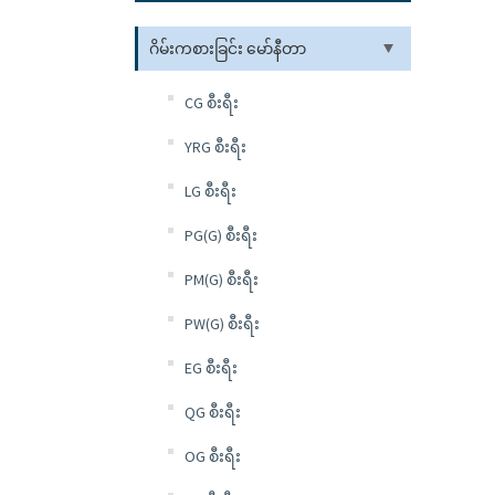
ဂိမ်းကစားခြင်း မော်နီတာ
CG စီးရီး
YRG စီးရီး
LG စီးရီး
PG(G) စီးရီး
PM(G) စီးရီး
PW(G) စီးရီး
EG စီးရီး
QG စီးရီး
OG စီးရီး