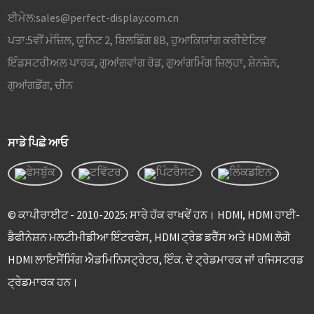
ਈਮੇਲ:
sales@perfect-display.com.cn
ਪਤਾ:
5ਵੀਂ ਮੰਜ਼ਿਲ, ਯੂਨਿਟ 2, ਬਿਲਡਿੰਗ 8B, ਹੁਆਕਿਯਾਂਗ ਕਰੀਏਟਿਵ
ਇੰਡਸਟਰੀਅਲ ਪਾਰਕ, ​​ਗੁਆਂਗਵਾਂਗ ਰੋਡ, ਗੁਆਂਗਮਿੰਗ ਜ਼ਿਲ੍ਹਾ, ਸ਼ੇਨਜ਼ੇਨ,
ਗੁਆਂਗਡੋਂਗ, ਚੀਨ
ਸਾਡੇ ਪਿਛੇ ਆਓ
© ਕਾਪੀਰਾਈਟ - 2010-2025: ਸਾਰੇ ਹੱਕ ਰਾਖਵੇਂ ਹਨ। HDMI, HDMI ਹਾਈ-
ਡੈਫੀਨੇਸ਼ਨ ਮਲਟੀਮੀਡੀਆ ਇੰਟਰਫੇਸ, HDMI ਟ੍ਰੇਡ ਡਰੈੱਸ ਅਤੇ HDMI ਲੋਗੋ
HDMI ਲਾਇਸੈਂਸਿੰਗ ਐਡਮਿਨਿਸਟ੍ਰੇਟਰ, ਇੰਕ. ਦੇ ਟ੍ਰੇਡਮਾਰਕ ਜਾਂ ਰਜਿਸਟਰਡ
ਟ੍ਰੇਡਮਾਰਕ ਹਨ।