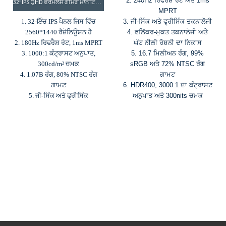
2. 240Hz ਰਿਫਰੈਸ਼ ਰੇਟ ਅਤੇ 1ms
32”IPS QHD ਫਰੇਮਲੈੱਸ ਗੇਮਿੰਗ ਮਾਨੀਟਰ, 180HZ ਮਾਨੀਟਰ, 2K ਮਾਨੀਟਰ: EW32BQI
MPRT
1. 32-ਇੰਚ IPS ਪੈਨਲ ਜਿਸ ਵਿੱਚ
3. ਜੀ-ਸਿੰਕ ਅਤੇ ਫ੍ਰੀਸਿੰਕ ਤਕਨਾਲੋਜੀ
2560*1440 ਰੈਜ਼ੋਲਿਊਸ਼ਨ ਹੈ
4. ਫਲਿੱਕਰ-ਮੁਕਤ ਤਕਨਾਲੋਜੀ ਅਤੇ
2. 180Hz ਰਿਫਰੈਸ਼ ਰੇਟ, 1ms MPRT
ਘੱਟ ਨੀਲੀ ਰੋਸ਼ਨੀ ਦਾ ਨਿਕਾਸ
3. 1000:1 ਕੰਟ੍ਰਾਸਟ ਅਨੁਪਾਤ,
5. 16.7 ਮਿਲੀਅਨ ਰੰਗ, 99%
300cd/m² ਚਮਕ
sRGB ਅਤੇ 72% NTSC ਰੰਗ
4. 1.07B ਰੰਗ, 80% NTSC ਰੰਗ
ਗਾਮਟ
ਗਾਮਟ
6. HDR400, 3000:1 ਦਾ ਕੰਟ੍ਰਾਸਟ
5. ਜੀ-ਸਿੰਕ ਅਤੇ ਫ੍ਰੀਸਿੰਕ
ਅਨੁਪਾਤ ਅਤੇ 300nits ਚਮਕ