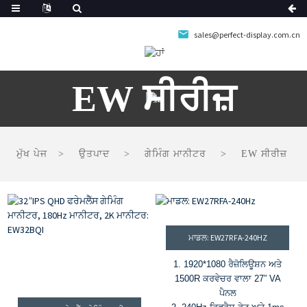
sales@perfect-display.com.cn
EW ਸੀਰੀਜ਼
ਮੁੱਖ ਪੇਜ
ਉਤਪਾਦ
ਗੇਮਿੰਗ ਮਾਨੀਟਰ
EW ਸੀਰੀਜ਼
ਮਾਡਲ: EW27RFA-240HZ
1. 1920*1080 ਰੈਜ਼ੋਲਿਊਸ਼ਨ ਅਤੇ
1500R ਕਰਵੇਚਰ ਵਾਲਾ 27” VA
ਪੈਨਲ