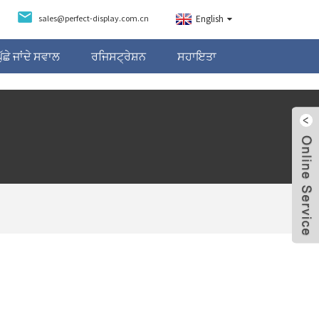
sales@perfect-display.com.cn
English
ਛੇ ਜਾਂਦੇ ਸਵਾਲ
ਰਜਿਸਟ੍ਰੇਸ਼ਨ
ਸਹਾਇਤਾ