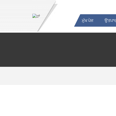
ਮੁੱਖ ਪੇਜ
ਉਤਪਾ