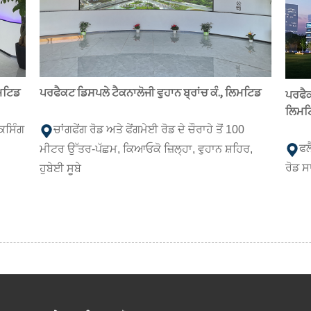
ਿਮਟਿਡ
ਪਰਫੈਕਟ ਡਿਸਪਲੇ ਟੈਕਨਾਲੋਜੀ ਵੁਹਾਨ ਬ੍ਰਾਂਚ ਕੰ., ਲਿਮਟਿਡ
ਪਰਫੈਕ
ਲਿਮਟ
ੈਕਸਿੰਗ
ਚਾਂਗਫੇਂਗ ਰੋਡ ਅਤੇ ਫੇਂਗਮੇਈ ਰੋਡ ਦੇ ਚੌਰਾਹੇ ਤੋਂ 100
ਫਲ
ਮੀਟਰ ਉੱਤਰ-ਪੱਛਮ, ਕਿਆਓਕੋ ਜ਼ਿਲ੍ਹਾ, ਵੁਹਾਨ ਸ਼ਹਿਰ,
ਰੋਡ ਸ
ਹੁਬੇਈ ਸੂਬੇ