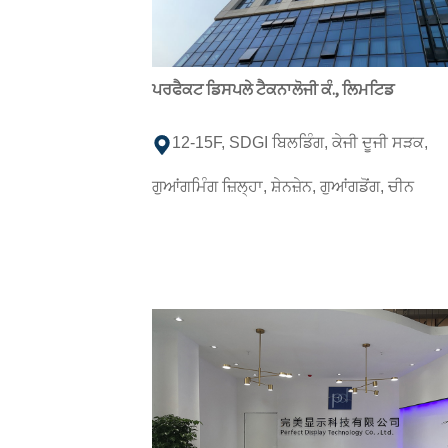
ਪਰਫੈਕਟ ਡਿਸਪਲੇ ਟੈਕਨਾਲੋਜੀ ਕੰ., ਲਿਮਟਿਡ
12-15F, SDGI ਬਿਲਡਿੰਗ, ਕੇਜੀ ਦੂਜੀ ਸੜਕ,
ਗੁਆਂਗਮਿੰਗ ਜ਼ਿਲ੍ਹਾ, ਸ਼ੇਨਜ਼ੇਨ, ਗੁਆਂਗਡੋਂਗ, ਚੀਨ