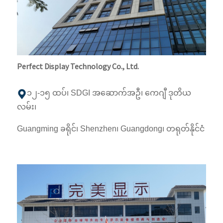
Perfect Display Technology Co., Ltd.
၁၂-၁၅ ထပ်၊ SDGI အဆောက်အဦ၊ ကေဂျီ ဒုတိယ
လမ်း၊
Guangming ခရိုင်၊ Shenzhen၊ Guangdong၊ တရုတ်နိုင်ငံ