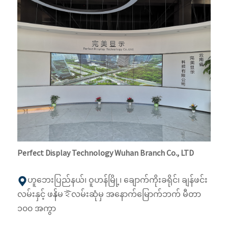
Perfect Display Technology Wuhan Branch Co., LTD
ဟူဘေးပြည်နယ်၊ ဝူဟန်မြို့၊ ချောက်ကိုးခရိုင်၊ ချန်ဖင်း
လမ်းနှင့် ဖန်မেইလမ်းဆုံမှ အနောက်မြောက်ဘက် မီတာ
၁၀၀ အကွာ