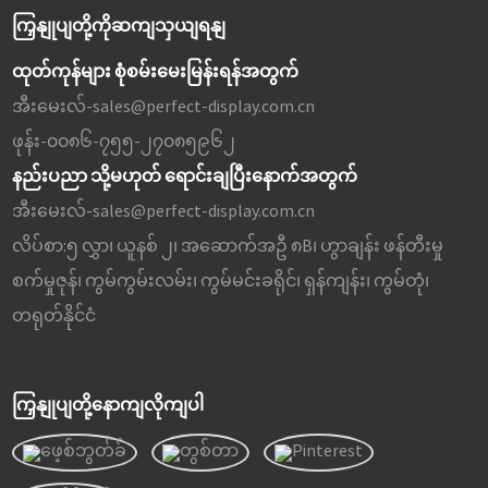
ကြှနျုပျတို့ကိုဆကျသှယျရနျ
ထုတ်ကုန်များ စုံစမ်းမေးမြန်းရန်အတွက်
အီးမေးလ်-
sales@perfect-display.com.cn
ဖုန်း-
၀၀၈၆-၇၅၅-၂၇၀၈၅၉၆၂
နည်းပညာ သို့မဟုတ် ရောင်းချပြီးနောက်အတွက်
အီးမေးလ်-
sales@perfect-display.com.cn
လိပ်စာ:
၅ လွှာ၊ ယူနစ် ၂၊ အဆောက်အဦ ၈B၊ ဟွာချန်း ဖန်တီးမှု
စက်မှုဇုန်၊ ကွမ်ကွမ်းလမ်း၊ ကွမ်မင်းခရိုင်၊ ရှန်ကျန်း၊ ကွမ်တုံ၊
တရုတ်နိုင်ငံ
ကြှနျုပျတို့နောကျလိုကျပါ