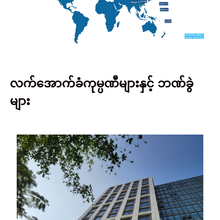
လက်အောက်ခံကုမ္ပဏီများနှင့် ဘဏ်ခွဲ
များ