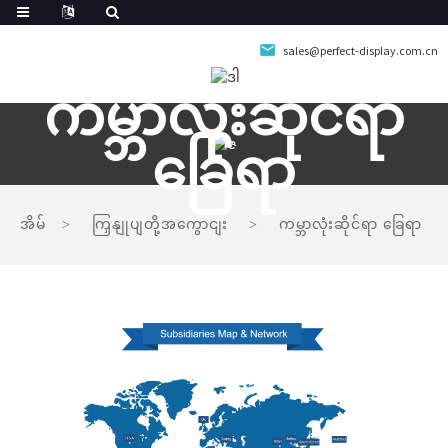
sales@perfect-display.com.cn
ကမ္ဘာလုံးဆိုင်ရာ
ခြေရာ
အိမ်
ကြှနျုပျတို့အကွောငျး
ကမ္ဘာလုံးဆိုင်ရာ ခြေရာ