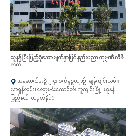
ယူနန် ပြီးပြည့်စုံသော မျက်နှာပြင် နည်းပညာ ကုမ္ပဏီ လီမိ
တက်
အဆောက်အဦ ၂-၄၊ စက်မှုဥယျာဉ်၊ ချန်ကျင်းလမ်း၊
လာရှန်လမ်း၊ လော့ပင်းကောင်တီ၊ ကူကျင်းမြို့၊ ယူနန်
ပြည်နယ်၊ တရုတ်နိုင်ငံ