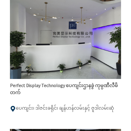
Perfect Display Technology ပေကျင်းဌာနခွဲ ကုမ္ပဏီလီမိ
တက်
ပေကျင်း၊ ဒါဇင်းခရိုင်၊ ချန်ဟန်လမ်းနှင့် ဇူဒါလမ်းဆုံ