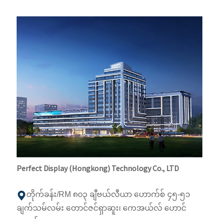
Perfect Display (Hongkong) Technology Co., LTD
တိုက်ခန်း/RM ၈၀၃ ချီဗယ်လီယာ ဟောက်စ် ၄၅-၅၁
ချက်သမ်လမ်း တောင်ဇင်ရှာဆူး၊ ကေအယ်လ် ဟောင်