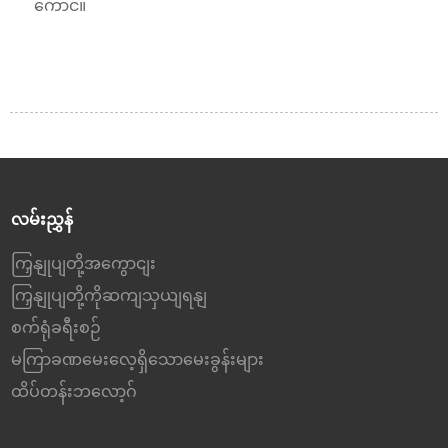
ကောင်။
လမ်းညွှန်
ကြှနျုပျတို့အကွောငျး
ကြှနျုပျတို့ကိုဆကျသှယျရနျ
စက်ရုံခရီးစဉ်
မကြာခဏမေးလေ့ရှိသောမေးခွန်းများ
ထိပ်တန်းဘလော့ဂ်