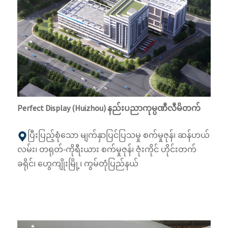
Perfect Display (Huizhou) နည်းပညာကုမ္ပဏီလီမိတက်
ပြီးပြည့်စုံသော မျက်နှာပြင်ပြသမှု စက်မှုဇုန်၊ ဆန်ဟယ်
လမ်း၊ တရုတ်-ကိုရီးယား စက်မှုဇုန်၊ ဇုံးကိုင် ဟိုင်းတက်
ခရိုင်၊ ဟွေကျိုးမြို့၊ ကွမ်တုံပြည်နယ်