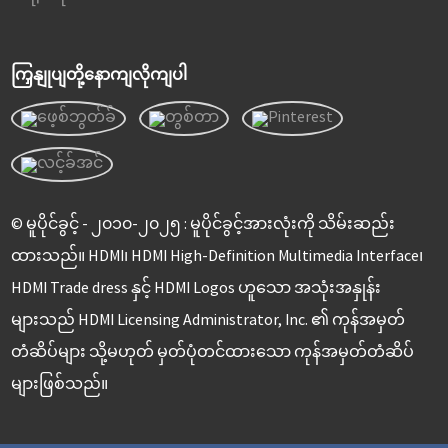
ကြှနျုပျတို့နောကျလိုကျပါ
© မူပိုင်ခွင့် - ၂၀၁၀-၂၀၂၅ : မူပိုင်ခွင့်အားလုံးကို သိမ်းဆည်း
ထားသည်။ HDMI၊ HDMI High-Definition Multimedia Interface၊
HDMI Trade dress နှင့် HDMI Logos ဟူသော အသုံးအနှုန်း
များသည် HDMI Licensing Administrator, Inc. ၏ ကုန်အမှတ်
တံဆိပ်များ သို့မဟုတ် မှတ်ပုံတင်ထားသော ကုန်အမှတ်တံဆိပ်
များဖြစ်သည်။