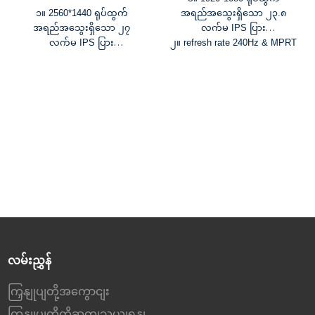
၁။ 2560*1440 ရုပ်ထွက်
အရည်အသွေးရှိသော ၂၃.၈
အရည်အသွေးရှိသော ၂၇
လက်မ IPS ပြား
လက်မ IPS ပြား
၂။ refresh rate 240Hz & MPRT
၂။ refresh rate 165Hz & MPRT
1ms
1ms
၃။ ၁၆.၇ သန်းအရောင်များနှင့်
၃။ 1.07B အရောင်များနှင့် 95%
၉၉% sRGB အရောင်အစုံ
DCI-P3 အရောင် gamut
၄။ တောက်ပမှု 300cd/m² နှင့်
၄။ HDR400၊ တောက်ပမှု
contrast ratio 1000:1
350cd/m² နှင့် contrast ratio
၅။ FreeSync နှင့် G-Sync နည်း
1000:1
ပညာများ
၅။ FreeSync နှင့် G-Sync နည်း
ပညာများ
လမ်းညွှန်
ကြှနျုပျတို့အကွောငျး
ကြှနျုပျတို့ကိုဆကျသှယျရနျ