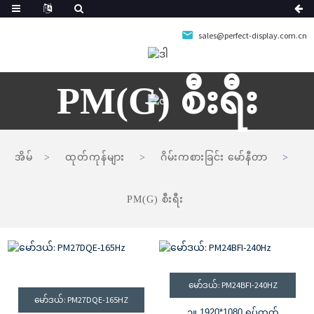
sales@perfect-display.com.cn
PM(G) စီးရီး
အိမ်
ထုတ်ကုန်များ
ဂိမ်းကစားခြင်း မော်နီတာ
PM(G) စီးရီး
မော်ဒယ်: PM24BFI-240HZ
မော်ဒယ်: PM27DQE-165HZ
၁။ 1920*1080 ရုပ်ထွက်