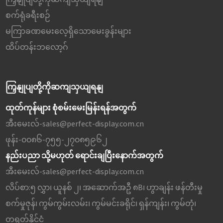
စက်ရုံခရီးစဉ်
မကြာခဏမေးလေ့ရှိသောမေးခွန်းများ
ထိပ်တန်းဘလော့ဂ်
ကြှနျုပျတို့ကိုဆကျသှယျရနျ
ထုတ်ကုန်များ စုံစမ်းမေးမြန်းရန်အတွက်
အီးမေးလ်-
sales@perfect-display.com.cn
ဖုန်း-
၀၀၈၆-၇၅၅-၂၇၀၈၅၉၆၂
နည်းပညာ သို့မဟုတ် ရောင်းချပြီးနောက်အတွက်
အီးမေးလ်-
sales@perfect-display.com.cn
လိပ်စာ:
၅ လွှာ၊ ယူနစ် ၂၊ အဆောက်အဦ ၈B၊ ဟွာချန်း ဖန်တီးမှု
စက်မှုဇုန်၊ ကွမ်ကွမ်းလမ်း၊ ကွမ်မင်းခရိုင်၊ ရှန်ကျန်း၊ ကွမ်တုံ၊
တရုတ်နိုင်ငံ