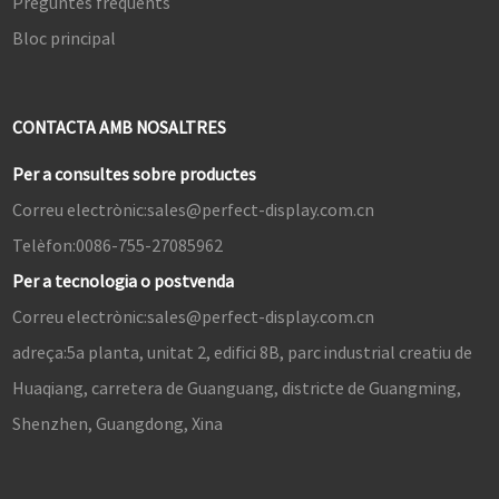
Preguntes freqüents
Bloc principal
CONTACTA AMB NOSALTRES
Per a consultes sobre productes
Correu electrònic:
sales@perfect-display.com.cn
Telèfon:
0086-755-27085962
Per a tecnologia o postvenda
Correu electrònic:
sales@perfect-display.com.cn
adreça:
5a planta, unitat 2, edifici 8B, parc industrial creatiu de
Huaqiang, carretera de Guanguang, districte de Guangming,
Shenzhen, Guangdong, Xina