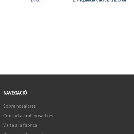
1440
2. freqüència d'actualització de
2. freqüència d'actualització de
240 Hz i MPRT d'1 ms
165 Hz i MPRT d'1 ms
3. 16,7 milions de colors i
3. 1.07B colors i 95% de
gamma de colors sRGB del
gamma de colors DCI-P3
99%
4. HDR400, brillantor de 350
4. Brillantor de 300 cd/m² i
cd/m² i relació de contrast de
relació de contrast de 1000:1
1000:1
5. Tecnologies FreeSync i G-
5. Tecnologies FreeSync i G-
Sync
Sync
NAVEGACIÓ
Sobre nosaltres
Contacta amb nosaltres
Visita a la fàbrica