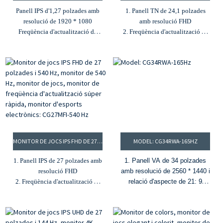
Panell IPS d'1,27 polzades amb
1. Panell TN de 24,1 polzades
resolució de 1920 * 1080
amb resolució FHD
Freqüència d'actualització de
2. Freqüència d'actualització de
2.360 Hz i MPRT d'1 ms
540 Hz i 0,5 MPRT
3.16.7M colors i 80% de gamma
3. Brillantor de 350 cd/m² i
de colors DCI-P3
relació de contrast de 1000:1
4. Brillantor 300cd/m² i relació
4. 16,7 milions de colors i
de contrast 1000:1
gamma de colors 100% sRGB
5. G-Sync i FreeSync
5. Sincronització lliure i
sincronització G
MONITOR DE JOCS IPS FHD DE 27 POLZADES I 540 HZ, MONITOR DE 540 HZ, MONITOR DE JOCS, MONITOR DE FREQÜÈNCIA D'ACTUALITZACIÓ SÚPER RÀPIDA, MONITOR D'ESPORTS ELECTRÒNICS: CG27MFI-540 HZ
MODEL: CG34RWA-165HZ
1. Panell IPS de 27 polzades amb
1. Panell VA de 34 polzades
resolució FHD
amb resolució de 2560 * 1440 i
2. Freqüència d'actualització de
relació d'aspecte de 21: 9
540 Hz i MPRT d'1 ms sense
2. Disseny corbat 1500R i
precedents
sense marc
3. Brillantor de 400 cd/m² i
3. MPRT de 165 Hz i 1 ms