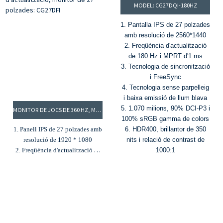
200 Hz
MODEL: CG27DQI-180HZ
4. Relació de contrast de 1000:1
i brillantor de 300 cd/m²
1. Pantalla IPS de 27 polzades
5. Suport HDR
amb resolució de 2560*1440
2. Freqüència d'actualització
de 180 Hz i MPRT d'1 ms
3. Tecnologia de sincronització
i FreeSync
4. Tecnologia sense parpelleig
i baixa emissió de llum blava
5. 1.070 milions, 90% DCI-P3 i
MONITOR DE JOCS DE 360 ​​HZ, MONITOR D'ALTA FREQÜÈNCIA D'ACTUALITZACIÓ, MONITOR DE 27 POLZADES: CG27DFI
100% sRGB gamma de colors
1. Panell IPS de 27 polzades amb
6. HDR400, brillantor de 350
resolució de 1920 * 1080
nits i relació de contrast de
2. Freqüència d'actualització de
1000:1
360 ​​Hz i MPRT d'1 ms
3. 16,7 milions de colors i
gamma de colors 100% sRGB
4. Brillantor de 300 cd/m² i
relació de contrast de 1000:1
5. G-Sync i FreeSync