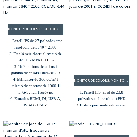
relació de contrast de 1000:1
4. Brillantor de 400 cd/m² i
4. Gamma de colors DCI-P3 del
relació de contrast de 3000:1
92% i sRGB del 100%
5. 16,7 milions de colors i
5. G-Sync i Freesync
gamma de colors 100% sRGB
6. Adaptive Sync i tecnologies
MONITOR DE JOCS IPS UHD DE 27 POLZADES I 144 HZ, MONITOR 4K, MONITOR 3840 * 2160: CG27DUI-144 HZ
de cura ocular
1. Panell IPS de 27 polzades amb
resolució de 3840 * 2160
2. Freqüència d'actualització de
144 Hz i MPRT d'1 ms
3. 16,7 milions de colors i
gamma de colors 100% sRGB
4. Brillantor de 300 cd/m² i
MONITOR DE COLORS, MONITOR DE JOCS ELEGANT I COLORIT, MONITOR DE JOCS DE 200 HZ: CG24DFI DE COLORS
relació de contrast de 1000:1
5. G-Sync i FreeSync
1. Panell IPS ràpid de 23,8
6. Entrades HDMI, DP, USB-A,
polzades amb resolució FHD
USB-B i USB-C
2. Colors personalitzables amb
estil com el blau cel, el rosa, el
groc i el blanc
3. Temps de resposta MPRT d'1
ms i freqüència d'actualització de