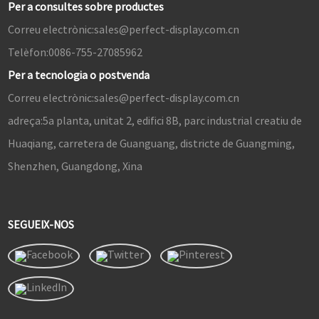
Per a consultes sobre productes
Correu electrònic:
sales@perfect-display.com.cn
Telèfon:
0086-755-27085962
Per a tecnologia o postvenda
Correu electrònic:
sales@perfect-display.com.cn
adreça:
5a planta, unitat 2, edifici 8B, parc industrial creatiu de
Huaqiang, carretera de Guanguang, districte de Guangming,
Shenzhen, Guangdong, Xina
SEGUEIX-NOS