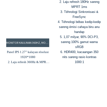
2. Laju refresh 180Hz sareng
MPRT 1ms
3. Téhnologi Sinkronisasi &
FreeSync
4. Téhnologi bébas kedip-kedip
sareng émisi cahaya biru anu
handap
5. 1,07 milyar, 90% DCI-P3,
sareng 100% gamut warna
MONITOR KAULINAN 360HZ, MONITOR LAJU REFRESH LUHUR, MONITOR 27 INCI: CG27DFI
sRGB
Panel IPS 1.27” kalayan résolusi
6. HDR400, kacaangan 350
1920*1080
nits sareng rasio kontras
2. Laju refresh 360Hz & MPRT
1000:1
1ms
3. 16,7 juta warna & gamut
warna 100%sRGB
4. Kacaangan 300cd/m² &
babandingan kontras 1000:1
5. G-Sync & FreeSync
6. Input HDMI & DP