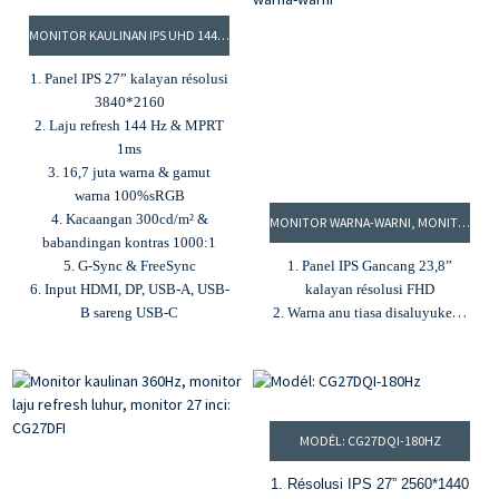
5. G-Sync & Freesync
3000:1
5. 16,7 juta warna sareng
MONITOR KAULINAN IPS UHD 144HZ 27”, MONITOR 4K, MONITOR 3840*2160: CG27DUI-144HZ
gamut warna sRGB 100%
6. Sinkronisasi Adaptif sareng
1. Panel IPS 27” kalayan résolusi
téknologi perawatan panon
3840*2160
2. Laju refresh 144 Hz & MPRT
1ms
3. 16,7 juta warna & gamut
warna 100%sRGB
4. Kacaangan 300cd/m² &
MONITOR WARNA-WARNI, MONITOR KAULINAN WARNA-WARNI ANU BERGAYA, MONITOR KAULINAN 200HZ: CG24DFI WARNA-WARNI
babandingan kontras 1000:1
5. G-Sync & FreeSync
1. Panel IPS Gancang 23,8”
6. Input HDMI, DP, USB-A, USB-
kalayan résolusi FHD
B sareng USB-C
2. Warna anu tiasa disaluyukeun
sapertos biru langit, pink,
konéng sareng bodas
3. Waktos réspon MPRT 1ms
sareng laju refresh 200Hz
4. Babandingan kontras 1000:1
MODÉL: CG27DQI-180HZ
sareng kacaangan 300cd/m²
5. Dukungan HDR
1. Résolusi IPS 27” 2560*1440