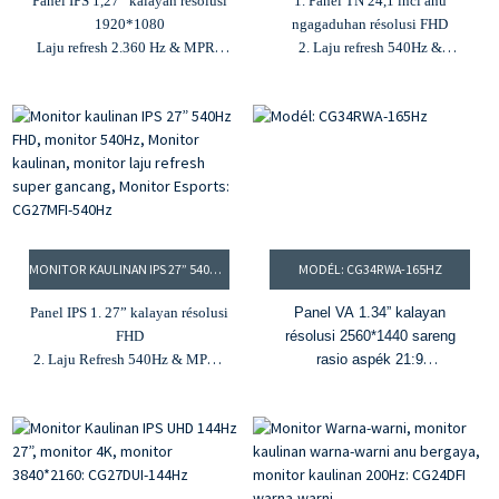
Panel IPS 1,27” kalayan résolusi
1. Panel TN 24,1 inci anu
1920*1080
ngagaduhan résolusi FHD
Laju refresh 2.360 Hz & MPRT
2. Laju refresh 540Hz &
1ms
0.5MPRT
3.16.7M kelir & 80% DCI-P3
3. Kacaangan 350cd/m² &
gamut kelir
babandingan kontras 1000:1
4. Kacaangan 300cd/m² &
4. 16,7 juta warna & gamut
babandingan kontras 1000:1
warna 100%sRGB
5. G-Sync & FreeSync
5. Freesync & G-Sync
MONITOR KAULINAN IPS 27” 540HZ FHD, MONITOR 540HZ, MONITOR KAULINAN, MONITOR LAJU REFRESH SUPER GANCANG, MONITOR ESPORTS: CG27MFI-540HZ
MODÉL: CG34RWA-165HZ
Panel IPS 1. 27” kalayan résolusi
Panel VA 1.34” kalayan
FHD
résolusi 2560*1440 sareng
2. Laju Refresh 540Hz & MPRT
rasio aspék 21:9
1ms anu teu acan pernah aya
2. 1500R melengkung sareng
3. Kacaangan 400cd/m² &
desain tanpa pigura
babandingan kontras 1000:1
3. 165Hz sareng 1ms MPRT
4. 92% DCI-P3 & 100% gamut
4. Kacaangan 400 cd/m²
warna sRGB
sareng babandingan kontras