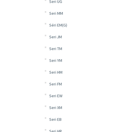
Seri UG
Seri MM
Séri EM(G)
Seri JM
Seri TM
Seri YM
Seri HM
Seri FM
Seri EW
Seri XM
Seri EB
Seri HR