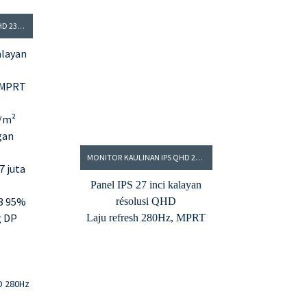
MONITOR KAULINAN IPS FHD 23,8” 240HZ
alayan
, MPRT
/m²
gan
1
MONITOR KAULINAN IPS QHD 280HZ 27”-ORANYE
7 juta
Panel IPS 27 inci kalayan
3 95%
résolusi QHD
g DP
Laju refresh 280Hz, MPRT
0.9ms
Kacaangan 350cd/m² sareng
babandingan kontras 1000:1
Jero warna 8 bit, 16,7 juta
warna