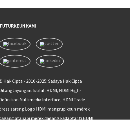
TUTURKEUN KAMI
© Hak Cipta - 2010-2025: Sadaya Hak Cipta
Ditangtayungan. Istilah HDMI, HDMI High-
Definition Multimedia Interface, HDMI Trade
dress sareng Logo HDMI mangrupikeun mérek
dagang atanapi mérek dagang kadaptar ti HDMI
Licensing Administrator, Inc.