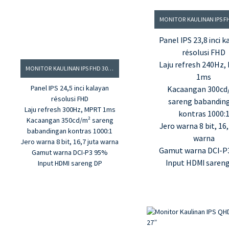
Panel IPS 23,8 inci k
résolusi FHD
Laju refresh 240Hz
MONITOR KAULINAN IPS FHD 300HZ 24,5”
1ms
Panel IPS 24,5 inci kalayan
Kacaangan 300cd
résolusi FHD
sareng babandin
Laju refresh 300Hz, MPRT 1ms
kontras 1000:
Kacaangan 350cd/m² sareng
Jero warna 8 bit, 16,
babandingan kontras 1000:1
warna
Jero warna 8 bit, 16,7 juta warna
Gamut warna DCI-P
Gamut warna DCI-P3 95%
Input HDMI saren
Input HDMI sareng DP