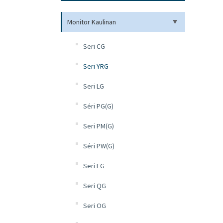
Monitor Kaulinan
Seri CG
Seri YRG
Seri LG
Séri PG(G)
Seri PM(G)
Séri PW(G)
Seri EG
Seri QG
Seri OG