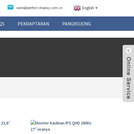
sales@perfect-display.com.cn
English
QS
PENDAPTARAN
PANGROJONG