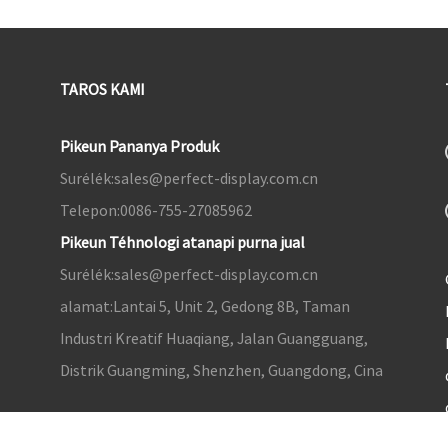
TAROS KAMI
Pikeun Pananya Produk
Surélék:
sales@perfect-display.com.cn
Telepon:
0086-755-27085962
Pikeun Téhnologi atanapi purna jual
Surélék:
sales@perfect-display.com.cn
alamat:
Lantai 5, Unit 2, Gedong 8B, Taman
Industri Kreatif Huaqiang, Jalan Guangguang,
Distrik Guangming, Shenzhen, Guangdong, Cina