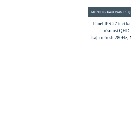
Panel IPS 27 inci ka
résolusi QHD
Laju refresh 280Hz
0.9ms
Kacaangan 350cd/m² 
babandingan kontras 
Jero warna 8 bit, 16,
warna
Gamut warna DCI-P
Input HDMI saren