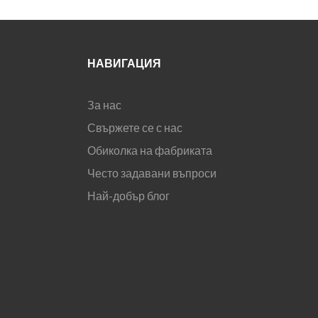
НАВИГАЦИЯ
За нас
Свържете се с нас
Обиколка на фабриката
Често задавани въпроси
Най-добър блог