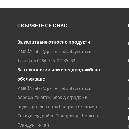
СВЪРЖЕТЕ СЕ С НАС
За запитване относно продукти
Имейл:
sales@perfect-display.com.cn
Телефон:
0086-755-27085962
За технологии или следпродажбено
обслужване
Имейл:
sales@perfect-display.com.cn
адрес:
5-ти етаж, блок 2, сграда 8B,
индустриален парк Huaqiang Creative, път
Guanguang, район Guangming, Шенжен,
Гуандун, Китай