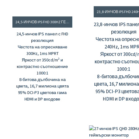
24,5-ИНЧОВ IPS FHD 300HZ ГЕЙМЪРСКИ МОНИТОР
23,8-инчов IPS пане
резолюция
24,5-инчов IPS панел с FHD
Честота на опрес
резолюция
240Hz, 1ms MP
Честота на опресняване
300Hz, 1ms MPRT
Яркост от 300cd/
Яркост от 350cd/m² и
контрастно съотн
контрастно съотношение
1000:1
1000:1
8-битова дълбочи
8-битова дълбочина на
цвета, 16,7 милион
цвета, 16,7 милиона цвята
95% DCI-P3 цветов
95% DCI-P3 цветова гама
HDMI и DP вход
HDMI и DP входове