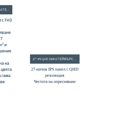
23,8-ИНЧОВ IPS FHD 240HZ ГЕЙМЪРСКИ МОНИТОР
л с FHD
няване
RT
m² и
ошение
27” IPS QHD 280HZ ГЕЙМЪРСКИ МОНИТОР - ОРАНЖЕВ
на на
а цвята
27-инчов IPS панел с QHD
а гама
резолюция
ове
Честота на опресняване
280Hz, MPRT 0.9ms
Яркост от 350cd/m² и
контрастно съотношение
1000:1
8-битова дълбочина на