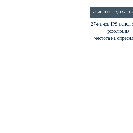
27-инчов IPS панел
резолюция
Честота на опресн
280Hz, MPRT 0.
Яркост от 350cd/
контрастно съотно
1000:1
8-битова дълбочин
цвета, 16,7 милиона
95% DCI-P3 цветов
HDMI и DP вход