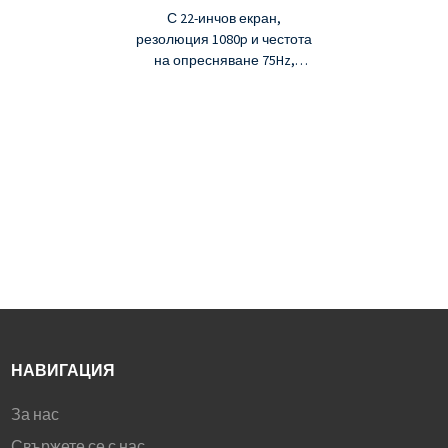
С 22-инчов екран,
резолюция 1080p и честота
на опресняване 75Hz,
оборудван с VA панелна
технология, той е
идеалният помощник за
вашите ежедневни нужди
от продуктивност.
Осигурява всички
необходими функции, от
които се нуждаете, за един
добър работен ден и за
леки игри, за да се
отпуснете. Независимо
дали е за лична или бизнес
употреба, това е
перфектният бюджетен
НАВИГАЦИЯ
дисплей, който търсите.
За нас
Свържете се с нас