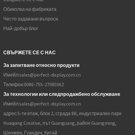
Обиколка на фабриката
Често задавани въпроси
Най-добър блог
СВЪРЖЕТЕ СЕ С НАС
За запитване относно продукти
Имейл:
sales@perfect-display.com.cn
Телефон:
0086-755-27085962
За технологии или следпродажбено обслужване
Имейл:
sales@perfect-display.com.cn
адрес:
5-ти етаж, блок 2, сграда 8B, индустриален парк
Huaqiang Creative, път Guanguang, район Guangming,
Шенжен, Гуандун, Китай