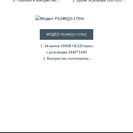
2. HDR800 и контрастно
2. Време за реакция 1ms G2G и
съотношение 150000:1
честота на опресняване 60Hz
3. Честота на опресняване
3. Контрастно съотношение
240Hz и време за реакция
100 000:1 и 400 cd/m²
0.03ms
4. Поддържа HDMI и тип-C
4. 1.07B цвята, 98% DCI-P3 и
входове
МОДЕЛ: PG34RQO-175HZ
97% NTSC цветова гама
5. Поддържа HDR функция
5.
USB-C с PD 90W
1. 34-инчов 1800R OLED панел
с резолюция 3440*1440
2. Контрастно съотношение
150 000:1 и яркост 250 cd/m²
3. 98% DCI-P3, 100% sRGB
цветова гама
4. 10,7 милиарда цвята и ΔE≤2
цветна аберация
5. Честота на опресняване
175Hz и време за реакция 0,1ms