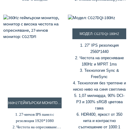
цветове като небесно синьо,
розово, жълто и бяло
3. Време за реакция 1ms MPRT
и честота на опресняване
200Hz
МОДЕЛ: CG27DQI-180HZ
4. Контрастно съотношение
1000:1 и яркост 300cd/m²
1. 27” IPS резолюция
5. Поддръжка на HDR
2560*1440
2. Честота на опресняване
180Hz и MPRT 1ms
3. Технология Sync &
FreeSync
4. Технология без трептене и
ниско ниво на синя светлина
5. 1,07 милиарда, 90% DCI-
P3 и 100% sRGB цветова
360HZ ГЕЙМЪРСКИ МОНИТОР, МОНИТОР С ВИСОКА ЧЕСТОТА НА ОПРЕСНЯВАНЕ, 27-ИНЧОВ МОНИТОР: CG27DFI
гама
1. 27-инчов IPS панел с
6. HDR400, яркост от 350
резолюция 1920*1080
нита и контрастно
2. Честота на опресняване
съотношение от 1000:1
360Hz и MPRT 1ms