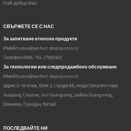
Най-добър блог
СВЪРЖЕТЕ СЕ С НАС
За запитване относно продукти
Имейл:
sales@perfect-display.com.cn
Телефон:
0086-755-27085962
За технологии или следпродажбено обслужване
Имейл:
sales@perfect-display.com.cn
адрес:
5-ти етаж, блок 2, сграда 8B, индустриален парк
Huaqiang Creative, път Guanguang, район Guangming,
Шенжен, Гуандун, Китай
ПОСЛЕДВАЙТЕ НИ