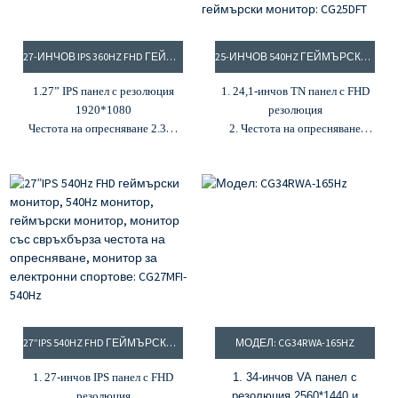
27-ИНЧОВ IPS 360HZ FHD ГЕЙМЪРСКИ МОНИТОР
25-ИНЧОВ 540HZ ГЕЙМЪРСКИ МОНИТОР, МОНИТОР ЗА ЕЛЕКТРОННИ СПОРТОВЕ, МОНИТОР С УЛТРАВИСОКА ЧЕСТОТА НА ОПРЕСНЯВАНЕ, 25-ИНЧОВ ГЕЙМЪРСКИ МОНИТОР: CG25DFT
1.27” IPS панел с резолюция
1. 24,1-инчов TN панел с FHD
1920*1080
резолюция
Честота на опресняване 2.360
2. Честота на опресняване
Hz и MPRT 1 ms
540Hz и 0.5MPRT
3.16.7 милиона цвята и 80%
3. Яркост 350cd/m² и
DCI-P3 цветова гама
контрастно съотношение
4. Яркост 300cd/m² и
1000:1
контрастно съотношение
4. 16,7 милиона цвята и 100%
1000:1
sRGB цветова гама
5. G-Sync и FreeSync
5. Freesync и G-Sync
27”IPS 540HZ FHD ГЕЙМЪРСКИ МОНИТОР, 540HZ МОНИТОР, ГЕЙМЪРСКИ МОНИТОР, МОНИТОР СЪС СВРЪХБЪРЗА ЧЕСТОТА НА ОПРЕСНЯВАНЕ, МОНИТОР ЗА ЕЛЕКТРОННИ СПОРТОВЕ: CG27MFI-540HZ
МОДЕЛ: CG34RWA-165HZ
1. 27-инчов IPS панел с FHD
1. 34-инчов VA панел с
резолюция
резолюция 2560*1440 и