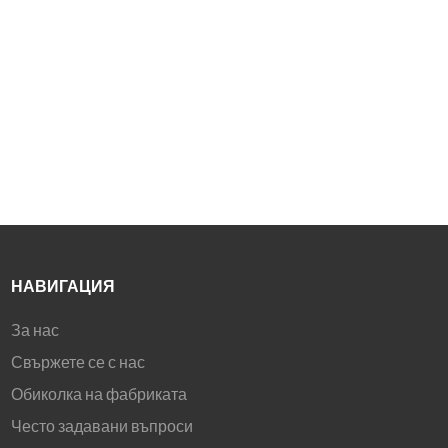
3. 16,7 милиона цвята и 100%
sRGB цветова гама
4. Яркост от 300cd/m² и
контрастно съотношение от
1000:1
5. G-Sync и FreeSync
6. HDMI и DP входове
НАВИГАЦИЯ
За нас
Свържете се с нас
Обиколка на фабриката
Често задавани въпроси