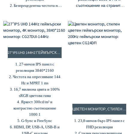
2. Безпрецедентна честота на
съотношение на страните
опресняване от 540Hz и 1ms
21:9
MPRT
2. Извит 1500R и безрамков
3. Яркост 400cd/m² и
дизайн
контрастно съотношение
3. 165Hz и 1ms MPRT
1000:1
4. Яркост 400 cd/m² и
4. 92% DCI-P3 и 100% sRGB
контрастно съотношение
цветова гама
3000:1
27”IPS UHD 144HZ ГЕЙМЪРСКИ МОНИТОР, 4K МОНИТОР, 3840*2160 МОНИТОР: CG27DUI-144HZ
5. G-Sync и Freesync
5. 16,7 милиона цвята и
100% sRGB цветова гама
1. 27-инчов IPS панел с
6. Адаптивна синхронизация
резолюция 3840*2160
и технологии за грижа за
2. Честота на опресняване 144
очите
Hz и MPRT 1 ms
3. 16,7 милиона цвята и 100%
sRGB цветова гама
4. Яркост 300cd/m² и
контрастно съотношение
ЦВЕТЕН МОНИТОР, СТИЛЕН ЦВЕТЕН ГЕЙМЪРСКИ МОНИТОР, 200HZ ГЕЙМЪРСКИ МОНИТОР: ЦВЕТЕН CG24DFI
1000:1
5. G-Sync и FreeSync
1. 23,8-инчов бърз IPS панел с
6. HDMI, DP, USB-A, USB-B и
FHD резолюция
USB-C входове
2. Стилни персонализируеми