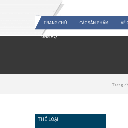
TRANG CHỦ
CÁC SẢN PHẨM
VỀ 
ỦNG HỘ
Trang c
THỂ LOẠI