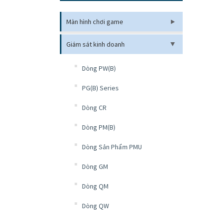
Màn hình chơi game
Giám sát kinh doanh
Dòng PW(B)
PG(B) Series
Dòng CR
Dòng PM(B)
Dòng Sản Phẩm PMU
Dòng GM
Dòng QM
Dòng QW