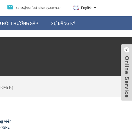
sales@perfect-display.com.cn
English
U HỎI THƯỜNG GẶP
SỰ ĐĂNG KÝ
 EM(B)