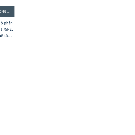
MÀN HÌNH VĂN PHÒNG KHÔNG VIỀN 21,45 INCH, MODEL: EM22DFA-75HZ
 độ phân
ét 75Hz,
hệ tấm
à người
 cho nhu
của bạn.
 yếu tố
ột ngày
ả những
thư giãn.
hân hay
 là màn
hoàn hảo
ếm.