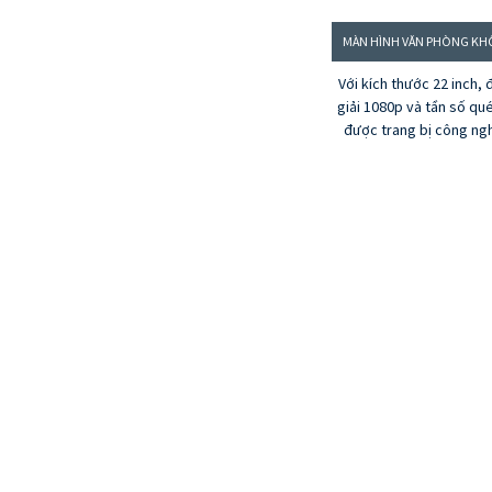
Với kích thước 22 inch,
giải 1080p và tần số qu
được trang bị công ng
nền VA, màn hình này l
bạn đồng hành hoàn hảo
cầu làm việc hàng ngày 
Cung cấp đầy đủ những
cần thiết để bạn có m
làm việc hiệu quả và c
trò chơi nhẹ nhàng giúp 
Cho dù là sử dụng cá n
doanh nghiệp, đây đều
hình giá cả phải chăng 
mà bạn đang tìm ki