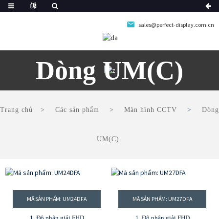
sales@perfect-display.com.cn
Dòng UM(C)
Trang chủ
Các sản phẩm
Màn hình CCTV
Dòng
UM(C)
MÃ SẢN PHẨM: UM24DFA
MÃ SẢN PHẨM: UM27DFA
1. Độ phân giải FHD
1. Độ phân giải FHD