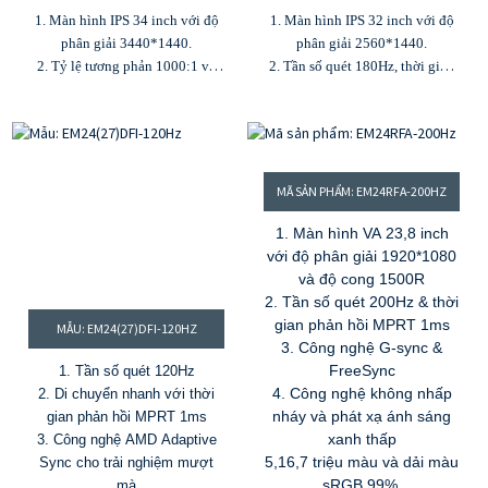
1. Màn hình IPS 34 inch với độ
1. Màn hình IPS 32 inch với độ
phân giải 3440*1440.
phân giải 2560*1440.
2. Tỷ lệ tương phản 1000:1 và
2. Tần số quét 180Hz, thời gian
độ sáng 300 cd/m²
phản hồi MPRT 1ms
3. Tần số quét 165Hz & thời gian
3. Tỷ lệ tương phản 1000:1, độ
phản hồi MPRT 1ms
sáng 300cd/m²
4. 16,7 triệu màu & gam màu
4. 1,07 tỷ màu, gam màu 99%
100% sRGB
sRGB
MÃ SẢN PHẨM: EM24RFA-200HZ
5. Đầu vào HDMI, DP và USB-A
5. G-sync và Freesync
1. Màn hình VA 23,8 inch
với độ phân giải 1920*1080
và độ cong 1500R
2. Tần số quét 200Hz & thời
gian phản hồi MPRT 1ms
MẪU: EM24(27)DFI-120HZ
3. Công nghệ G-sync &
FreeSync
1. Tần số quét 120Hz
4. Công nghệ không nhấp
2. Di chuyển nhanh với thời
nháy và phát xạ ánh sáng
gian phản hồi MPRT 1ms
xanh thấp
3. Công nghệ AMD Adaptive
5,16,7 triệu màu và dải màu
Sync cho trải nghiệm mượt
sRGB 99%.
mà