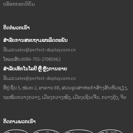
ບລັອກຍອດນິຍົມ
ຕິດຕໍ່ພວກເຮົາ
ສຳລັບການສອບຖາມຜະລິດຕະພັນ
ອີເມວ:
sales@perfect-display.com.cn
ໂທລະສັບ:
0086-755-27085962
ສຳລັບເທັກໂນໂລຢີ ຫຼື ຫຼັງການຂາຍ
ອີເມວ:
sales@perfect-display.com.cn
ທີ່ຢູ່:
ຊັ້ນ 5, ໜ່ວຍ 2, ອາຄານ 8B, ສວນອຸດສາຫະກຳສ້າງສັນຫົວຊຽງ,
ຖະໜົນກວາງກວາງ, ເມືອງກວາງໝິງ, ເມືອງເຊີນເຈີ້ນ, ກວາງຕຸ້ງ, ຈີນ
ຕິດຕາມພວກເຮົາ