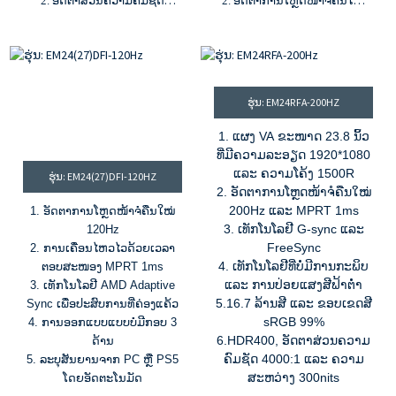
2. ອັດຕາສ່ວນຄວາມຄົມຊັດ
2. ອັດຕາການໂຫຼດໜ້າຈໍຄືນໃໝ່
1000:1 ແລະ ຄວາມສະຫວ່າງ 300
180Hz, 1ms MPRT
cd/m²
3. ອັດຕາສ່ວນຄວາມຄົມຊັດ
3. ອັດຕາການໂຫຼດໜ້າຈໍຄືນໃໝ່
1000:1, ຄວາມສະຫວ່າງ
165Hz ແລະ MPRT 1ms
300cd/m²
4. 16.7 ລ້ານສີ ແລະ ຂອບເຂດສີ
4. 1.07B ສີ, ຂອບເຂດສີ 99%
ຮຸ່ນ: EM24RFA-200HZ
100% sRGB
sRGB
5. ຂາເຂົ້າ HDMI, DP ແລະ USB-A
5. G-sync ແລະ Freesync
1. ແຜງ VA ຂະໜາດ 23.8 ນິ້ວ
ທີ່ມີຄວາມລະອຽດ 1920*1080
ແລະ ຄວາມໂຄ້ງ 1500R
ຮຸ່ນ: EM24(27)DFI-120HZ
2. ອັດຕາການໂຫຼດໜ້າຈໍຄືນໃໝ່
200Hz ແລະ MPRT 1ms
1. ອັດຕາການໂຫຼດໜ້າຈໍຄືນໃໝ່
3. ເທັກໂນໂລຢີ G-sync ແລະ
120Hz
FreeSync
2. ການເຄື່ອນໄຫວໄວດ້ວຍເວລາ
4. ເທັກໂນໂລຢີທີ່ບໍ່ມີການກະພິບ
ຕອບສະໜອງ MPRT 1ms
ແລະ ການປ່ອຍແສງສີຟ້າຕໍ່າ
3. ເທັກໂນໂລຢີ AMD Adaptive
5.16.7 ລ້ານສີ ແລະ ຂອບເຂດສີ
Sync ເພື່ອປະສົບການທີ່ຄ່ອງແຄ້ວ
sRGB 99%
4. ການອອກແບບແບບບໍ່ມີກອບ 3
6.HDR400, ອັດຕາສ່ວນຄວາມ
ດ້ານ
ຄົມຊັດ 4000:1 ແລະ ຄວາມ
5. ລະບຸສັນຍານຈາກ PC ຫຼື PS5
ສະຫວ່າງ 300nits
ໂດຍອັດຕະໂນມັດ