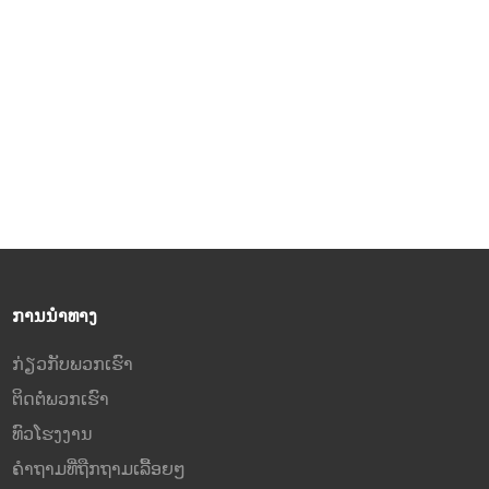
ການນຳທາງ
ກ່ຽວກັບພວກເຮົາ
ຕິດຕໍ່ພວກເຮົາ
ທົວໂຮງງານ
ຄຳຖາມທີ່ຖືກຖາມເລື້ອຍໆ