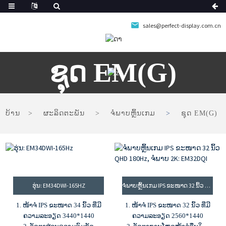
sales@perfect-display.com.cn
ຊຸດ EM(G)
ບ້ານ
ຜະລິດຕະພັນ
ຈໍພາບຫຼິ້ນເກມ
ຊຸດ EM(G)
ຮຸ່ນ: EM34DWI-165HZ
ຈໍພາບຫຼິ້ນເກມ IPS ຂະໜາດ 32 ນິ້ວ QHD 180HZ, ຈໍພາບ 2K: EM32DQI
1. ໜ້າຈໍ IPS ຂະໜາດ 34 ນິ້ວ ທີ່ມີ
1. ໜ້າຈໍ IPS ຂະໜາດ 32 ນິ້ວ ທີ່ມີ
ຄວາມລະອຽດ 3440*1440
ຄວາມລະອຽດ 2560*1440