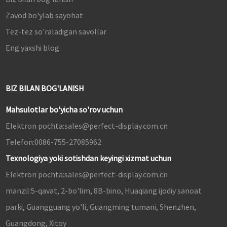
Zavod bo'ylab sayohat
Tez-tez so'raladigan savollar
Eng yaxshi blog
BIZ BILAN BOG'LANISH
Mahsulotlar bo'yicha so'rov uchun
Elektron pochta:
sales@perfect-display.com.cn
Telefon:
0086-755-27085962
Texnologiya yoki sotishdan keyingi xizmat uchun
Elektron pochta:
sales@perfect-display.com.cn
manzil:
5-qavat, 2-bo'lim, 8B-bino, Huaqiang ijodiy sanoat
parki, Guangguang yo'li, Guangming tumani, Shenzhen,
Guangdong, Xitoy