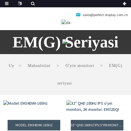
sales@perfect-display.com.cn
EM(G) Seriyasi
Uy
Mahsulotlar
O'yin monitori
EM(G)
seriyasi
MODEL: EM34DWI-165HZ
32″ QHD 180HZ IPS O'YIN MONITORI, 2K MONITOR: EM32DQI