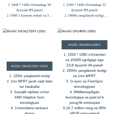
1. 3440 * 1440 o'lchamdagi 34
1. 2560 * 1440 o'lchamdagi 32
dyuymli IPS paneli
dyuymli IPS paneli
2. 1000:1 kontrast nisbati va 300
2. 180Hz yangilanish tezligi,
cd/m² yorqinlik
1ms MPRT
3. 165Hz yangilanish tezligi va
3. 1000:1 kontrast nisbati,
1ms MPRT
300cd/m² yorqinlik
4. 16,7 million rang va 100%
4. 1.07B ranglar, 99% RGB rang
RGB rang gamuti
gamuti
MODEL: EM24RFA-200HZ
5. HDMI, DP va USB-A kirishlari
5. G-sync va Freesync
1. 1920 * 1080 o'lchamlari
va 1500R egriligiga ega
23,8 dyuymli VA paneli
MODEL: EM24(27)DFI-120HZ
2. 200Hz yangilanish tezligi
va 1ms MPRT
1. 120Hz yangilanish tezligi
3. G-sync va FreeSync
2. 1ms MPRT javob vaqti bilan
texnologiyasi
tez harakatlar
4. Miltillamaydigan
3. Suyuqlik tajribasi uchun
texnologiya va past ko'k
AMD Adaptive Sync
yorug'lik emissiyasi
texnologiyasi
5,16,7 million rang va 99%
4. 3 tomonlama ramkasiz
sRGB rang gamuti
dizayn