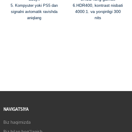
6.HDR400, kontrast nisbati
5. Kompyuter yoki PS5 dan
4000:1. va yorqinligi 300
signalni avtomatik ravishda
nits
aniqlang
NAVIGATSIYA
Biz haqimizda
Biz bilan bog'lanish