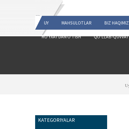
UY
MAHSULOTLAR
BIZ HAQIMI
RO'YXATDAN O'TISH
QO'LLAB-QUVVA
U
KATEGORIYALAR