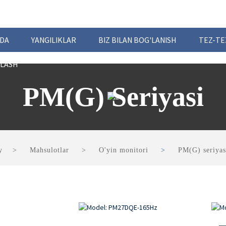
ZDA
YANGILIKLAR
BIZ BILAN BOG'LANISH
TEZ-TE
TLASH
PM(G) Seriyasi
y
Mahsulotlar
O'yin monitori
PM(G) seriyas