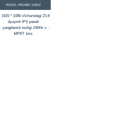
MODEL: PM24BFI-240HZ
. 1920 * 1080 o'lchamdagi 23,8
dyuymli IPS paneli
. yangilanish tezligi 240Hz va
MPRT 1ms
3. 16,7 million rang va 99%
sRGB rang gamuti
4. Yorqinligi 300 cd/m² va
kontrast nisbati 1000:1
5. FreeSync va G-Sync
texnologiyalari