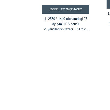
MODEL: PM27DQE-165HZ
1
1. 2560 * 1440 o'lchamdagi 27
dyuymli IPS paneli
2
2. yangilanish tezligi 165Hz va
MPRT 1ms
3. 1.07B ranglar va 95% DCI-P3
rangli gamut
4. HDR400, yorqinligi 350cd/m²
va kontrast nisbati 1000:1
5. FreeSync va G-Sync
texnologiyalari