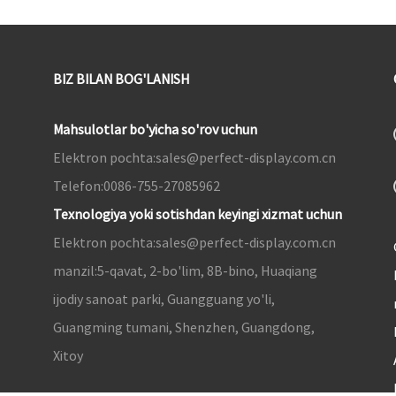
BIZ BILAN BOG'LANISH
Mahsulotlar bo'yicha so'rov uchun
Elektron pochta:
sales@perfect-display.com.cn
Telefon:
0086-755-27085962
Texnologiya yoki sotishdan keyingi xizmat uchun
Elektron pochta:
sales@perfect-display.com.cn
manzil:
5-qavat, 2-bo'lim, 8B-bino, Huaqiang
ijodiy sanoat parki, Guangguang yo'li,
Guangming tumani, Shenzhen, Guangdong,
Xitoy