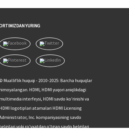
ORTIMIZDAN YURING
© Mualliflik huquqi - 2010-2025: Barcha huquqlar
himoyalangan. HDMI, HDMI yuqori aniqlikdagi
multimedia interfeysi, HDMI savdo ko'rinishi va
HDMI logotiplari atamalari HDMI Licensing
Administrator, Inc. kompaniyasining savdo
belgilari yoki ro'yxatdan o'tgan savdo belgilari