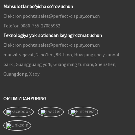
Mahsulotlar bo'yicha so'rov uchun
Elektron pochta:
sales@perfect-display.com.cn
Telefon:
0086-755-27085962
Texnologiya yoki sotishdan keyingi xizmat uchun
Elektron pochta:
sales@perfect-display.com.cn
manzil:
5-qavat, 2-bo'lim, 8B-bino, Huaqiang ijodiy sanoat
parki, Guangguang yo'li, Guangming tumani, Shenzhen,
Guangdong, Xitoy
ORTIMIZDAN YURING