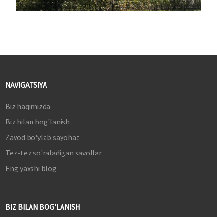
NAVIGATSIYA
Biz haqimizda
Biz bilan bog'lanish
Zavod bo'ylab sayohat
Tez-tez so'raladigan savollar
Eng yaxshi blog
BIZ BILAN BOG'LANISH