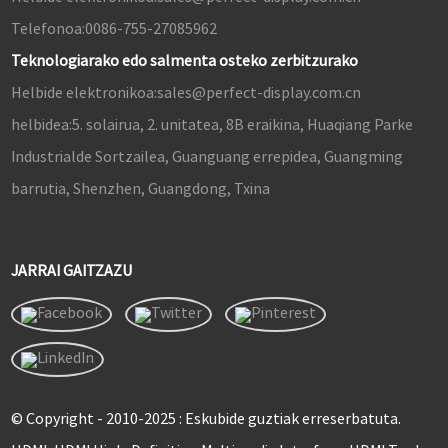
Telefonoa:
0086-755-27085962
Teknologiarako edo salmenta osteko zerbitzurako
Helbide elektronikoa:
sales@perfect-display.com.cn
helbidea:
5. solairua, 2. unitatea, 8B eraikina, Huaqiang Parke
Industrialde Sortzailea, Guanguang errepidea, Guangming
barrutia, Shenzhen, Guangdong, Txina
JARRAI GAITZAZU
© Copyright - 2010-2025 : Eskubide guztiak erreserbatuta.