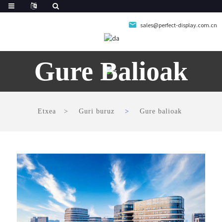
sales@perfect-display.com.cn
Gure Balioak
Etxea
Guri buruz
Gure balioak