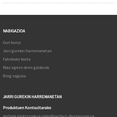
NABIGAZIOA
Guri buruz
Jarri gurekin harremanetan
Fabrikako bisita
Maiz egiten diren galderak
Blog nagusia
JARRI GUREKIN HARREMANETAN
Produktuen Kontsultarako
Helbide elektronikoa:
sales@perfect-display.com.cn