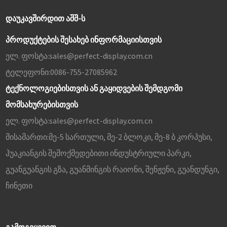
ᲓᲐᲣᲙᲐᲕᲨᲘᲠᲓᲘᲗ ᲐᲨᲨ-Ს
პროდუქტების შესახებ ინფორმაციისთვის
ელ. ფოსტა:
sales@perfect-display.com.cn
ტელეფონი:
0086-755-27085962
ტექნოლოგიებისთვის ან გაყიდვების შემდგომი
მომსახურებისთვის
ელ. ფოსტა:
sales@perfect-display.com.cn
მისამართი:
მე-5 სართული, მე-2 ბლოკი, მე-8 ბ კორპუსი,
ჰუაკიანგის შემოქმედებითი ინდუსტრიული პარკი,
გუანგუანგის გზა, გუანმინგის რაიონი, შენჟენი, გუანდუნგი,
ჩინეთი
ᲒᲐᲛᲝᲒᲕᲧᲔᲕᲘᲗ