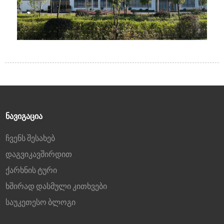
ᲜᲐᲕᲘᲒᲐᲪᲘᲐ
ჩვენს შესახებ
დაგვიკავშირდით
ქარხნის ტური
ხშირად დასმული კითხვები
საუკეთესო ბლოგი