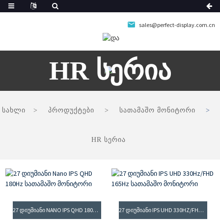
sales@perfect-display.com.cn
HR Სერია
სახლი
პროდუქტები
სათამაშო მონიტორი
HR სერია
27 ᲓᲘᲣᲛᲘᲐᲜᲘ NANO IPS QHD 180HZ ᲡᲐᲗᲐᲛᲐᲨᲝ ᲛᲝᲜᲘᲢᲝᲠᲘ
27 ᲓᲘᲣᲛᲘᲐᲜᲘ IPS UHD 330HZ/FHD 165HZ ᲡᲐᲗᲐᲛᲐᲨᲝ ᲛᲝᲜᲘᲢᲝᲠᲘ